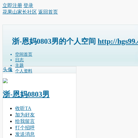
立即注册
登录
花果山家长社区
返回首页
浙-恩妈0803男的个人空间
http://hgs99
空间首页
日志
主题
头像
个人资料
浙-恩妈0803男
收听TA
加为好友
给我留言
打个招呼
发送消息