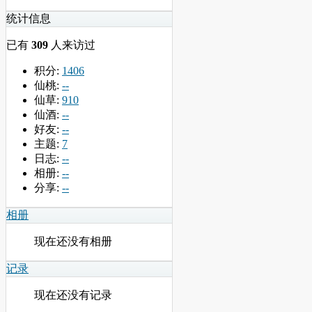
统计信息
已有
309
人来访过
积分:
1406
仙桃:
--
仙草:
910
仙酒:
--
好友:
--
主题:
7
日志:
--
相册:
--
分享:
--
相册
现在还没有相册
记录
现在还没有记录