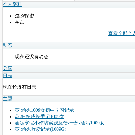
个人资料
性别
保密
生日
查看全部个
动态
现在还没有动态
分享
日志
现在还没有日志
主题
苏-涵妮1009女初中学习记录
苏-妞妞成长手记1009女
涵妮寒假小作坊实践反馈-一苏-涵妈1009女
苏-涵妮听读记录(1009G)