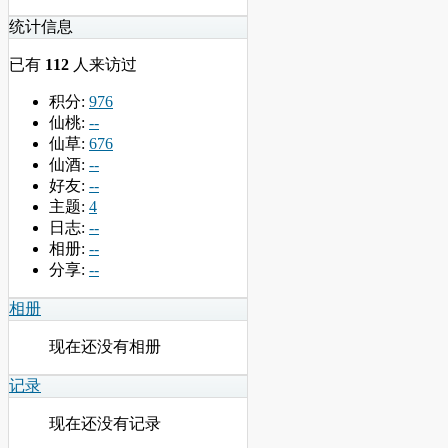
统计信息
已有
112
人来访过
积分:
976
仙桃:
--
仙草:
676
仙酒:
--
好友:
--
主题:
4
日志:
--
相册:
--
分享:
--
相册
现在还没有相册
记录
现在还没有记录