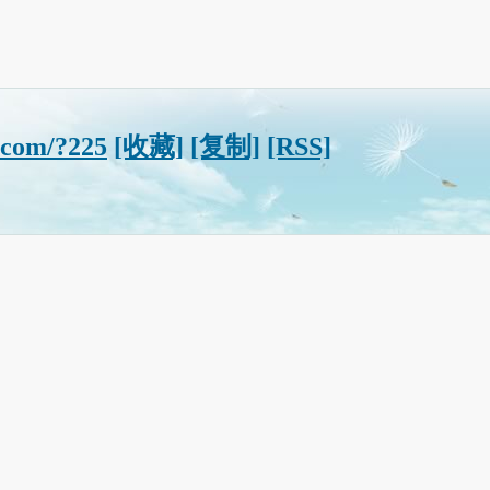
9.com/?225
[收藏]
[复制]
[RSS]