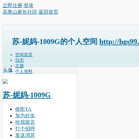
立即注册
登录
花果山家长社区
返回首页
苏-妮妈-1009G的个人空间
http://hgs9
空间首页
日志
主题
头像
个人资料
苏-妮妈-1009G
收听TA
加为好友
给我留言
打个招呼
发送消息