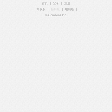
首页
|
登录
|
注册
简易版
|
触屏版
|
电脑版
|
© Comsenz Inc.