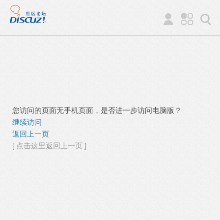
您访问的页面无手机页面，是否进一步访问电脑版？
继续访问
返回上一页
[ 点击这里返回上一页 ]