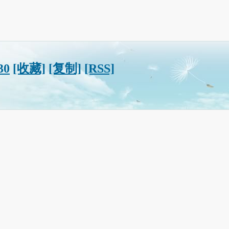
30
[收藏]
[复制]
[RSS]