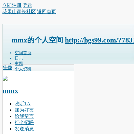
立即注册
登录
花果山家长社区
返回首页
mmx的个人空间
http://hgs99.com/?783
空间首页
日志
主题
头像
个人资料
mmx
收听TA
加为好友
给我留言
打个招呼
发送消息