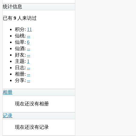
统计信息
已有
9
人来访过
积分:
11
仙桃:
--
仙草:
6
仙酒:
--
好友:
--
主题:
1
日志:
--
相册:
--
分享:
--
相册
现在还没有相册
记录
现在还没有记录