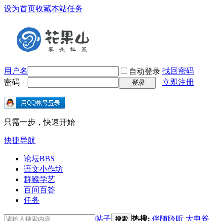
设为首页
收藏本站
任务
用户名
找回密码
自动登录
密码
立即注册
登录
只需一步，快速开始
快捷导航
论坛
BBS
语文小作坊
群猴学艺
百问百答
任务
帖子
热搜:
伴随聆听
大申爸
搜索