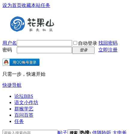
设为首页
收藏本站
任务
用户名
找回密码
自动登录
密码
立即注册
登录
只需一步，快速开始
快捷导航
论坛
BBS
语文小作坊
群猴学艺
百问百答
任务
帖子
热搜:
伴随聆听
大申爸
搜索