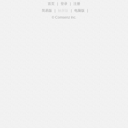
首页
|
登录
|
注册
简易版
|
触屏版
|
电脑版
|
© Comsenz Inc.