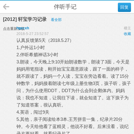
伴听手记
回复
[2012] 轩宝学习记录
看全部
hgscxh
楼主
点击重新加载
2018-5-27 23:52:57
收藏
认真反馈第5天（2018.5.27）
1.户外运1小时
2.伴听希腊神话3小时
3.朗读，今天晚上9:10开始朗读数学，朗读了3面，今天是
妈妈用笔指读，刚开始宝宝愿意跟读，跟了一面的样子，
就不跟读了，妈妈一个人读，宝宝在旁边看着。读了15分
钟数学，妈妈接着朗读七年级上册生物3页，孩子听，孩子
问，为什么使用DDT，DDT为什么会到企鹅体内。妈妈
说：我也不知道，让我往下读，就会知道了。这下孩子为
了知道答案，很认真听。
4.英语，闯过9关
5.其他，亲子阅读绘本3本.王芳拼音一集，纪录片20分
钟。今天给他看了蓝精灵，他说不好看。后来没看，说纪
录片更好看。就看纪录片了。