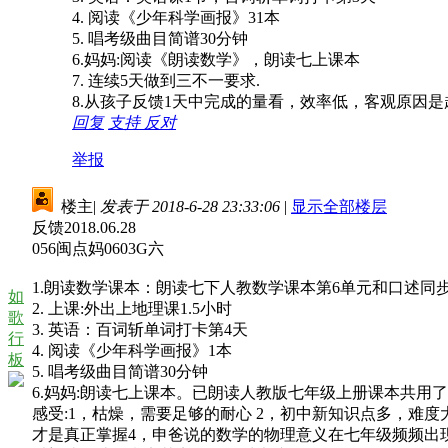
4. 阅读《少年科学画报》31本
5. 唱考级曲目简谱30分钟
6.妈妈:阅读《朗读数学》，朗读七上课本
7. 连续5天做到三不一要求.
8.从孩子反馈1天中完成的量看，效率低，客观原因
回复
支持
反对
举报
楼主
|
发表于 2018-6-28 23:33:06
|
显示全部楼层
反馈2018.06.28
056闽点妈0603G六
1.朗读数学课本：朗读七下人教数学课本第6单元和口述同步
如
2. 上课:外出上地理课1.5小时
歌
3. 英语：百词斩单词打卡第4天
行
4. 阅读《少年科学画报》1本
板
5. 唱考级曲目简谱30分钟
6.妈妈:朗读七上课本。已朗读人教版七年级上册课本共用了3
感受:1，枯燥，需要足够的耐心 2，初中新知识点多，
才是真正掌握4，申爸说的数学的物理意义在七年级频频出