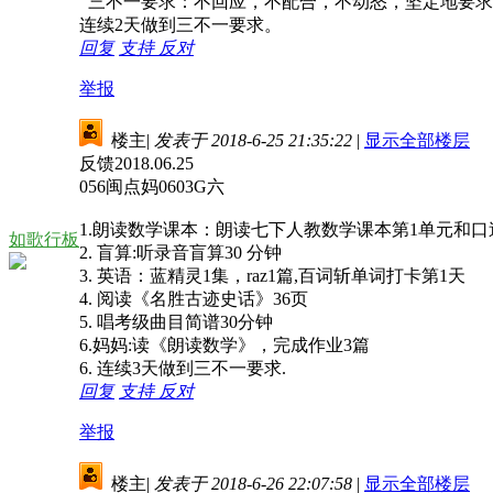
三不一要求：不回应，不配合，不动怒，坚定地要求
连续2天做到三不一要求。
回复
支持
反对
举报
楼主
|
发表于 2018-6-25 21:35:22
|
显示全部楼层
反馈2018.06.25
056闽点妈0603G六
1.朗读数学课本：朗读七下人教数学课本第1单元和
如歌行板
2. 盲算:听录音盲算30 分钟
3. 英语：蓝精灵1集，raz1篇,百词斩单词打卡第1天
4. 阅读《名胜古迹史话》36页
5. 唱考级曲目简谱30分钟
6.妈妈:读《朗读数学》，完成作业3篇
6. 连续3天做到三不一要求.
回复
支持
反对
举报
楼主
|
发表于 2018-6-26 22:07:58
|
显示全部楼层