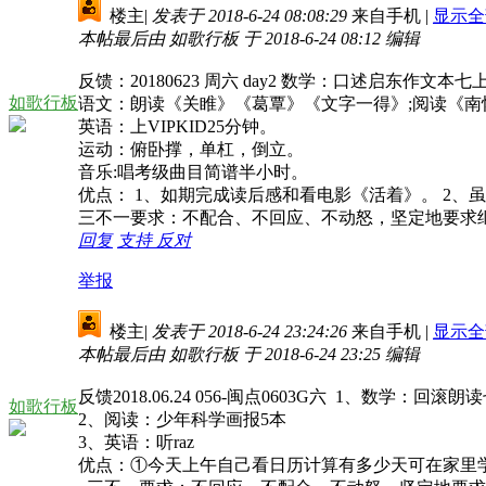
楼主
|
发表于 2018-6-24 08:08:29
来自手机
|
显示全
本帖最后由 如歌行板 于 2018-6-24 08:12 编辑
反馈：20180623 周六 day2 数学：口述启东
如歌行板
语文：朗读《关睢》《葛覃》《文字一得》;阅读《
英语：上VIPKID25分钟。
运动：俯卧撑，单杠，倒立。
音乐:唱考级曲目简谱半小时。
优点： 1、如期完成读后感和看电影《活着》。 2
三不一要求：不配合、不回应、不动怒，坚定地要求继
回复
支持
反对
举报
楼主
|
发表于 2018-6-24 23:24:26
来自手机
|
显示全
本帖最后由 如歌行板 于 2018-6-24 23:25 编辑
反馈2018.06.24 056-闽点0603G六 1、数学
如歌行板
2、阅读：少年科学画报5本
3、英语：听raz
优点：①今天上午自己看日历计算有多少天可在家里