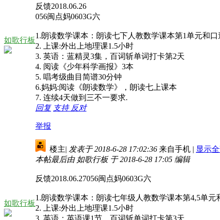
反馈2018.06.26
056闽点妈0603G六
1.朗读数学课本：朗读七下人教数学课本第1单元和口
如歌行板
2. 上课:外出上地理课1.5小时
3. 英语：蓝精灵3集，百词斩单词打卡第2天
4. 阅读《少年科学画报》3本
5. 唱考级曲目简谱30分钟
6.妈妈:阅读《朗读数学》，朗读七上课本
7. 连续4天做到三不一要求.
回复
支持
反对
举报
楼主
|
发表于 2018-6-28 17:02:36
来自手机
|
显示全
本帖最后由 如歌行板 于 2018-6-28 17:05 编辑
反馈2018.06.27056闽点妈0603G六
1.朗读数学课本：朗读七年级人教数学课本第4,5
如歌行板
2. 上课:外出上地理课1.5小时
3. 英语：英语课1节，百词斩单词打卡第3天