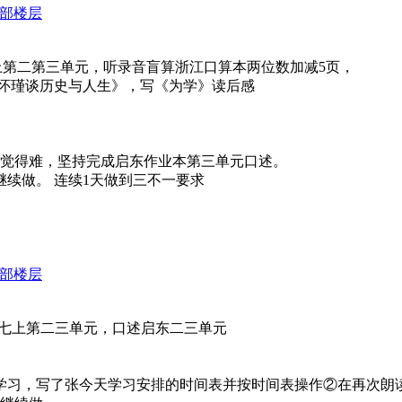
部楼层
作文本七上第二第三单元，听录音盲算浙江口算本两位数加减5页，
南怀瑾谈历史与人生》，写《为学》读后感
、虽觉得难，坚持完成启东作业本第三单元口述。
续做。 连续1天做到三不一要求
部楼层
：回滚朗读七上第二三单元，口述启东二三单元
学习，写了张今天学习安排的时间表并按时间表操作②在再次朗