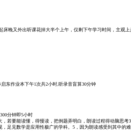
是起床晚又外出听课花掉大半个上午，仅剩下午学习时间，主观
启东作业本下午1次共2小时,听录音盲算30分钟
00分钟即5小时
难度大，若要能读懂，得慢读，把例题弄明白，朗读过程得动脑思考
现，足见数学是应用性极广的学科。5，因为朗读感受到其中的