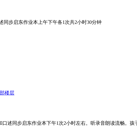
述同步启东作业本上午下午各1次共2小时30分钟
部楼层
单元和口述同步启东作业本下午1次2小时左右。听录音朗读流畅。