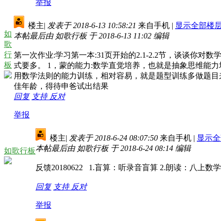
举报
楼主
|
发表于 2018-6-13 10:58:21
来自手机
|
显示全部楼
如
本帖最后由 如歌行板 于 2018-6-13 11:02 编辑
歌
行
第一次作业:学习第一本:31页开始的2.1-2.2节，谈
板
式要多。 1，蒙的能力:数学直觉培养，也就是抽象思维能
用数学法则的能力训练，相对容易，就是题型训练多做题目来
佳年龄，得待申爸试出结果
回复
支持
反对
举报
楼主
|
发表于 2018-6-24 08:07:50
来自手机
|
显示全
本帖最后由 如歌行板 于 2018-6-24 08:14 编辑
如歌行板
反馈20180622 1.盲算：听录音盲算 2.朗读：八
回复
支持
反对
举报