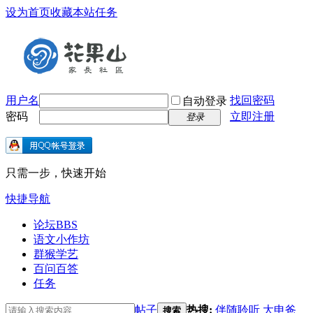
设为首页
收藏本站
任务
用户名
找回密码
自动登录
密码
立即注册
登录
只需一步，快速开始
快捷导航
论坛
BBS
语文小作坊
群猴学艺
百问百答
任务
帖子
热搜:
伴随聆听
大申爸
搜索