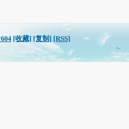
?604
[收藏]
[复制]
[RSS]