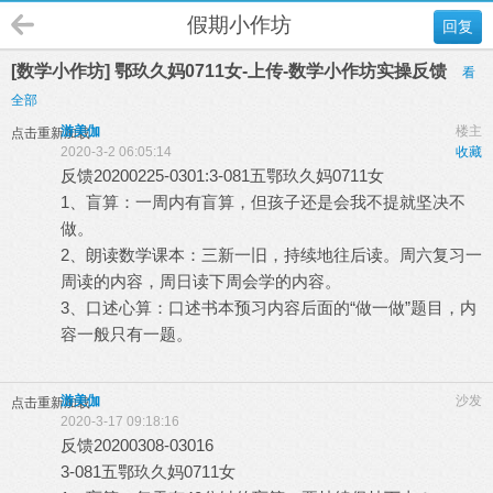
假期小作坊
回复
[数学小作坊] 鄂玖久妈0711女-上传-数学小作坊实操反馈
看
全部
游美伽
楼主
点击重新加载
2020-3-2 06:05:14
收藏
反馈20200225-0301:3-081五鄂玖久妈0711女
1、盲算：一周内有盲算，但孩子还是会我不提就坚决不
做。
2、朗读数学课本：三新一旧，持续地往后读。周六复习一
周读的内容，周日读下周会学的内容。
3、口述心算：口述书本预习内容后面的“做一做”题目，内
容一般只有一题。
游美伽
沙发
点击重新加载
2020-3-17 09:18:16
反馈20200308-03016
3-081五鄂玖久妈0711女