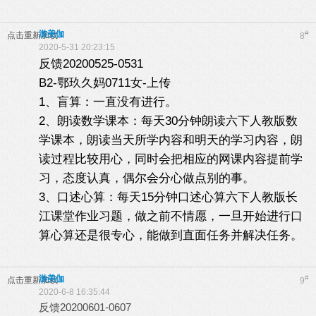
游美伽
#
点击重新加载
8
2020-5-31 20:23:15
反馈20200525-0531
B2-鄂玖久妈0711女-上传
1、盲算：一直没有进行。
2、朗读数学课本：每天30分钟朗读六下人教版数
学课本，朗读当天所学内容和明天的学习内容，朗
读过程比较用心，同时会把相应的网课内容提前学
习，态度认真，偶尔会分心做点别的事。
3、口述心算：每天15分钟口述心算六下人教版长
江课堂作业习题，做之前不情愿，一旦开始进行口
算心算还是很专心，能做到直面任务并解决任务。
游美伽
#
点击重新加载
9
2020-6-8 16:35:44
反馈20200601-0607