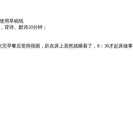
，使用草稿纸
钟，背诗、默诗20分钟；
晚，吃完早餐后觉得很困，趴在床上居然就睡着了，9：30才起床做事