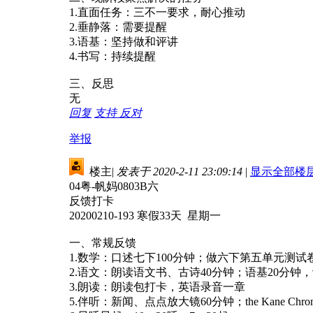
1.直面任务：三不一要求，耐心推动
2.垂静落：需要提醒
3.语基：坚持做和评讲
4.书写：持续提醒
三、反思
无
回复
支持
反对
举报
楼主
|
发表于 2020-2-11 23:09:14
|
显示全部楼
04粤-帆妈0803B六
反馈打卡
20200210-193 寒假33天 星期一
一、常规反馈
1.数学：口述七下100分钟；做六下第五单元测试
2.语文：朗读语文书、古诗40分钟；语基20分钟，
3.朗读：朗读包打卡，英语录音一章
5.伴听：新闻、点点放大镜60分钟；the Kane Chronic