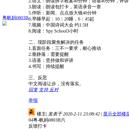
2.语文：朗读拆字教案40分钟；语基40分钟，评讲
3.朗读：朗读包打卡，英语录音一章
5.伴听：新闻、点点放大镜40分钟
粤帆妈0803B
6.早睡早起：10：20睡，6：45起
7.视频：中国诗词大会 约1.5H
8.阅读：Spy School3小时
二、现阶段聚焦解决的任务
1.直面任务：三不一要求，耐心推动
2.垂静落：需要提醒
3.语基：坚持做和评讲
4.书写：持续提醒
三、反思
中文阅读让步，没有落实。
回复
支持
反对
举报
楼主
|
发表于 2020-2-11 23:08:42
|
显示全部楼
04粤-帆妈0803B六
反馈打卡