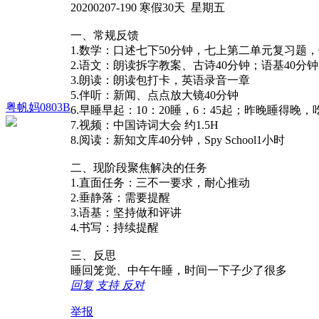
20200207-190 寒假30天 星期五
一、常规反馈
1.数学：口述七下50分钟，七上第二单元复习题
2.语文：朗读拆字教案、古诗40分钟；语基40分
3.朗读：朗读包打卡，英语录音一章
5.伴听：新闻、点点放大镜40分钟
粤帆妈0803B
6.早睡早起：10：20睡，6：45起；昨晚睡得
7.视频：中国诗词大会 约1.5H
8.阅读：新知文库40分钟，Spy School1小时
二、现阶段聚焦解决的任务
1.直面任务：三不一要求，耐心推动
2.垂静落：需要提醒
3.语基：坚持做和评讲
4.书写：持续提醒
三、反思
睡回笼觉、中午午睡，时间一下子少了很多
回复
支持
反对
举报