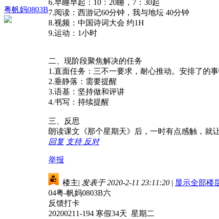
6.早睡早起：10：20睡，7：30起
粤帆妈0803B
7.阅读：西游记60分钟，我与地坛 40分钟
8.视频：中国诗词大会 约1H
9.运动：1小时
二、现阶段聚焦解决的任务
1.直面任务：三不一要求，耐心推动。安排了的
2.垂静落：需要提醒
3.语基：坚持做和评讲
4.书写：持续提醒
三、反思
朗读课文《那个星期天》后，一时有点感触，就
回复
支持
反对
举报
楼主
|
发表于 2020-2-11 23:11:20
|
显示全部楼
04粤-帆妈0803B六
反馈打卡
20200211-194 寒假34天 星期二