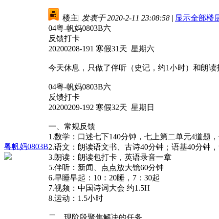
楼主
|
发表于 2020-2-11 23:08:58
|
显示全部楼
04粤-帆妈0803B六
反馈打卡
20200208-191 寒假31天 星期六
今天休息，只做了伴听（史记，约1小时）和朗读
04粤-帆妈0803B六
反馈打卡
20200209-192 寒假32天 星期日
一、常规反馈
1.数学：口述七下140分钟，七上第二单元4道题
粤帆妈0803B
2.语文：朗读语文书、古诗40分钟；语基40分钟，
3.朗读：朗读包打卡，英语录音一章
5.伴听：新闻、点点放大镜60分钟
6.早睡早起：10：20睡，7：30起
7.视频：中国诗词大会 约1.5H
8.运动：1.5小时
二、现阶段聚焦解决的任务