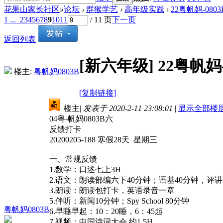
花果山家长社区
»
论坛
›
群猴学艺
›
高年级实践
›
22粤帆妈-080
1 ...
2
3
4
5
6
7
8
9
10
11
/ 11 页
下一页
返回列表
[新六年级]
22粤帆妈
楼主:
粤帆妈0803B
[复制链接]
楼主
|
发表于 2020-2-11 23:08:01
|
显示全部楼
04粤-帆妈0803B六
反馈打卡
20200205-188 寒假28天 星期三
一、常规反馈
1.数学：口述七上3H
2.语文：朗读部编六下40分钟；语基40分钟，评讲
3.朗读：朗读包打卡，英语录音一章
5.伴听：新闻10分钟；Spy School 80分钟
粤帆妈0803B
6.早睡早起：10：20睡，6：45起
7.视频：中国诗词大会 约1.5H