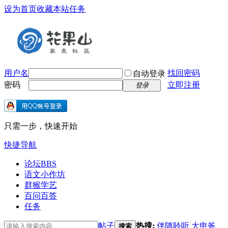
设为首页
收藏本站
任务
用户名
找回密码
自动登录
密码
立即注册
登录
只需一步，快速开始
快捷导航
论坛
BBS
语文小作坊
群猴学艺
百问百答
任务
帖子
热搜:
伴随聆听
大申爸
搜索