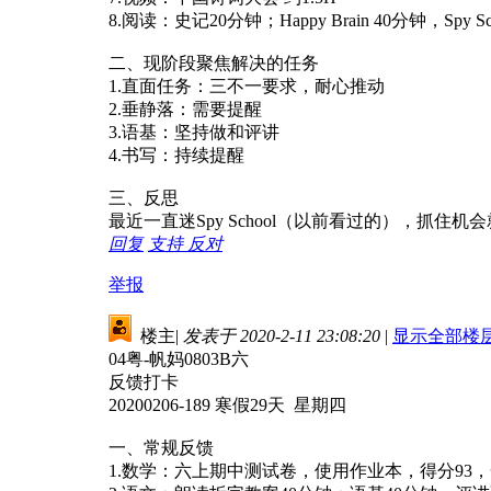
8.阅读：史记20分钟；Happy Brain 40分钟，Spy Sc
二、现阶段聚焦解决的任务
1.直面任务：三不一要求，耐心推动
2.垂静落：需要提醒
3.语基：坚持做和评讲
4.书写：持续提醒
三、反思
最近一直迷Spy School（以前看过的），
回复
支持
反对
举报
楼主
|
发表于 2020-2-11 23:08:20
|
显示全部楼
04粤-帆妈0803B六
反馈打卡
20200206-189 寒假29天 星期四
一、常规反馈
1.数学：六上期中测试卷，使用作业本，得分93