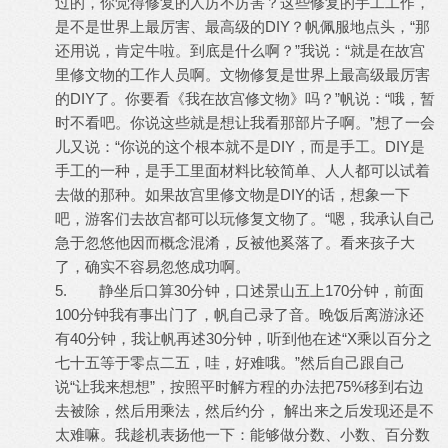
过的，你觉得修复的人厉不厉害？这些修复的手工工作，
是不是世界上最厉害、最高级的DIY？帆佩服地点头，“那
还用说，肯定牛啦。到底是什么啊？”我说：“就是在故宫
里修文物的工作人员啊。文物修复是世界上最高级最厉害
的DIY了。你要看《我在故宫修文物》吗？”帆说：“哦，暂
时不看吧。你说这些就是想让我看那部片子啊。”想了一会
儿又说：“你说的这个根本就不是DIY，而是手工。DIY是
手工的一种，是手工里面材料比较简单、人人都可以试着
去做的那种。如果故宫里修文物是DIY的话，想象一下
吧，游客们去故宫都可以玩修复文物了。“嗯，我承认自己
急于忽悠他因而概念混淆，反被他奚落了。看来孩子大
了，确实不容易忽悠成功啊。
5. 静坐后口算30分钟，口述景山五上170分钟，前面
100分钟我有事出门了，帆自己录了音。晚饭后离游泳还
有40分钟，我让帆再述30分钟，听到他在述“X乘以百分之
七十五等于零点二五，哇，好难哦。”然后自己跟自己
说“让我来想想”，按照平时解方程的办法把75%移到右边
去被除，然后用乘法，然后约分， 解出来之后发现还是不
太难嘛。我趁机表扬他一下：能够做分数、小数、百分数