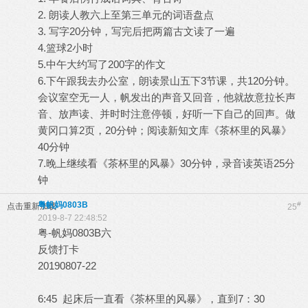
2. 朗读人教六上至第三单元的词语盘点
3. 写字20分钟，写完后把两篇古文读了一遍
4.篮球2小时
5.中午大约写了200字的作文
6.下午跟我去办公室，朗读景山五下3节课，共120分钟。
会议室空无一人，帆发出的声音又回音，他就故意拉长声
音、放声读、并时时注意停顿，好听一下自己的回声。做
黄冈口算2页，20分钟；阅读新知文库《茶杯里的风暴》
40分钟
7.晚上继续看《茶杯里的风暴》30分钟，录音读英语25分
钟
粤帆妈0803B
#
点击重新加载
25
2019-8-7 22:48:52
粤-帆妈0803B六
反馈打卡
20190807-22
6:45 起床后一直看《茶杯里的风暴》，直到7：30