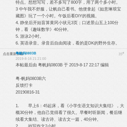
特点。想想写写，差不多写了800字，用了两个多小时。
3 中午我不舒服，让帆自己看书。他便拿起《如意琳琅宝
藏图》玩了一个小时。午饭后看DIY的视频。
4. 静坐后开始盲算黄冈小状元3页；口述景山五上100分
钟，看《趣味数学》40分钟。
5. 游泳2小时。
6. 英语录音。录音后自由阅读，看的是DK的野外生存。
粤帆妈0803B
#
点击重新加载
35
2019-8-16 21:21:00
本帖最后由 粤帆妈0803B 于 2019-8-17 22:17 编辑
粤-帆妈0803B六
反馈打卡
20190816-31
1. 早上6：45起床，看《小学生语文知识大集结》，大
概30分钟，他自己觉得看了很久。早餐时听新闻，餐后继
续看大集结、读古诗、读古文一篇，40分钟。
2. 抄写作文2小时。