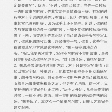
定是要做的”，我说，“不过，你自己知道，当你一边抄写
一边听故事的时候，你其实两件事情都做不好。抄写的过
程中对于字词的熟悉你没有做到，因为 你在听故事；但故
事其实也没有听好，因为你手上还不能停。所以，你的精
力放在故事那边多一点的时候，不知不觉你的抄写动作就
慢了下来；而突然间你意识到了自己是该做手头的抄写工
作，你就把思路收回来，赶紧快抄一气，你看，这些字写
得很潦草的地方就是这样来的。”帆不好意思地点点
头。“所以我要再次重申，写作业的时候不能听故事，最多
只能听妈妈给你拷的纯音乐。”对于纯音乐，我指的是红
2。帆总是希望抓住时间听东西，对于只是抄写的事情（比
如以前写字帖、抄单词），他都觉得那些是不用动脑筋的
事，想开着MP3做。特别是有一次听爸爸说自己戴着耳机
听着音乐做事效率很高之后，他更有了理由。这一次，我
要把他的习惯完全纠正过来：“从今天开始，凡是写作业的
时候，一律不许听东西。唯一能听的就是妈妈给你拷的音
乐。”帆答应了。就这么一个简单的习惯，到昨天才算完全
建立起来。