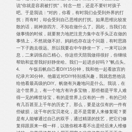
说“你就是容易被打扰”，转念一想，还是不要针对孩子
吧。于是我说：“对的，你看，有时我们会受到外界的打
扰；而有时，却会受到自己思维的打扰。如果思维比较发
散的话，就神游四方、不知在做什么了。因此，当我们在
做事情的时候，就要努力地把注意力集中在手头正在做的
事情上，不然就做不好。妈妈也存在这个问题，有时思路
一下子跑去很远。所以我要在中午静坐一下，一来可以休
息，二来训练自己精心。你这些天陪我做得很好，你继续
帮助和监督我好好静坐哈。我们一起进步好吗？”帆点头。
4. 午饭后帆自己看DIY15分钟，我和他一起看故宫的
纪录片30分钟。他最近对DIY特别感兴趣，我就忽悠他说
给他看最高级的DIY。帆饶有兴趣地问是什么。我说，在
这个世界上，有一个地方有许多宝物，那些都是平常人难
得一见的稀世珍宝，有的是世界上仅有的一件，有的已经
有几百甚至上千年的历史了。那么，要是这仅有的一件有
些破损，这千年的宝贝老化，是不是需要人来修复呢？要
是有人能够通过自己的双手，通过精湛的技艺，把它们修
复得跟原来一模一样，以致你根本看不出是经后来人维修