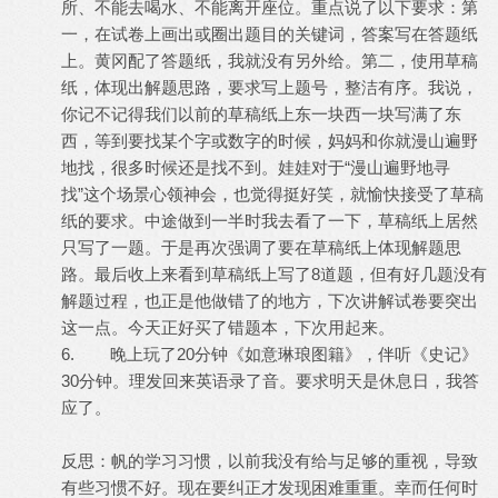
所、不能去喝水、不能离开座位。重点说了以下要求：第
一，在试卷上画出或圈出题目的关键词，答案写在答题纸
上。黄冈配了答题纸，我就没有另外给。第二，使用草稿
纸，体现出解题思路，要求写上题号，整洁有序。我说，
你记不记得我们以前的草稿纸上东一块西一块写满了东
西，等到要找某个字或数字的时候，妈妈和你就漫山遍野
地找，很多时候还是找不到。娃娃对于“漫山遍野地寻
找”这个场景心领神会，也觉得挺好笑，就愉快接受了草稿
纸的要求。中途做到一半时我去看了一下，草稿纸上居然
只写了一题。于是再次强调了要在草稿纸上体现解题思
路。最后收上来看到草稿纸上写了8道题，但有好几题没有
解题过程，也正是他做错了的地方，下次讲解试卷要突出
这一点。今天正好买了错题本，下次用起来。
6. 晚上玩了20分钟《如意琳琅图籍》，伴听《史记》
30分钟。理发回来英语录了音。要求明天是休息日，我答
应了。
反思：帆的学习习惯，以前我没有给与足够的重视，导致
有些习惯不好。现在要纠正才发现困难重重。幸而任何时