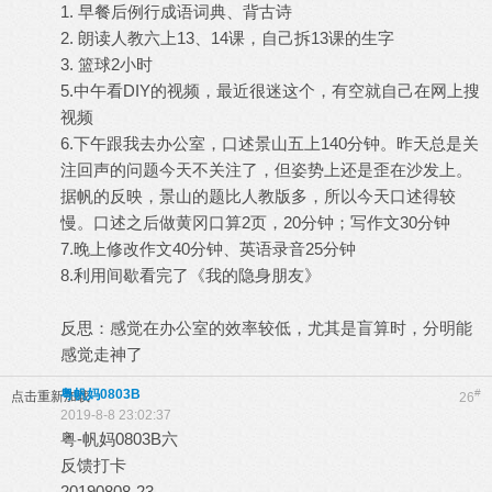
1. 早餐后例行成语词典、背古诗
2. 朗读人教六上13、14课，自己拆13课的生字
3. 篮球2小时
5.中午看DIY的视频，最近很迷这个，有空就自己在网上搜
视频
6.下午跟我去办公室，口述景山五上140分钟。昨天总是关
注回声的问题今天不关注了，但姿势上还是歪在沙发上。
据帆的反映，景山的题比人教版多，所以今天口述得较
慢。口述之后做黄冈口算2页，20分钟；写作文30分钟
7.晚上修改作文40分钟、英语录音25分钟
8.利用间歇看完了《我的隐身朋友》
反思：感觉在办公室的效率较低，尤其是盲算时，分明能
感觉走神了
粤帆妈0803B
#
点击重新加载
26
2019-8-8 23:02:37
粤-帆妈0803B六
反馈打卡
20190808-23