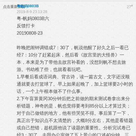
粤帆妈0803B
#
点击重新加载
27
2019-8-9 23:13:28
粤-帆妈0803B六
反馈打卡
20190808-23
昨晚把闹钟调错成7：30了，帆说他醒了好久之后一看已
经7：10分了赶紧起床，然后看《故宫里的大怪兽》一
本，本来是为了带他去故宫补看的，没想到帆不想去旅
游。书幼稚了些，也就看着玩吧。
1.早餐后看成语词典、背古诗，读一篇古文，文字还没顺
通就要去打篮球了。早上如果起晚了，加上篮球要2小时的
话，一个上午根本做不了什么事。
2.下午盲算黄冈30分钟后把之前做的期末测试卷拿出来分
析错题，神奇的是，帆也觉得要考到85分以上才算过关；
对于自己做错的地方，他有些哭笑不得。事后算了一下，
真正出于知识点不太清楚的，大概8分左右，其他是看错题
或自己想错，趁机跟他说了读题的重要性。分析完试卷已
经3：30了，去我办公室做了五上景山的口述40分钟，三