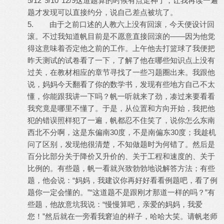
5/12*9/10*12/9这道题算的时候有点走神了，让我再读一遍
题才发现可以直接约分，说自己差点被坑了。
5. 由于之前口述的人教六上没有回滚，今天便设计回
滚。不过我知道帆目前是不愿意直接回滚的——因为他觉
得这意味着否定他之前的工作。上午他去打篮球了我便把
昨天测试的试卷看了一下，了解了他在哪些知识点上没有
过关，在教材相应的章节寻找了一些习题圈出来。我跟他
说，妈妈今天翻看了你的数学书，发现有些地方自己不太
懂，你能跟我讲一下吗？帆一听就来了劲，凑过来要看看
我究竟是哪里不懂了。于是，从位置和方向开始，我把他
犯的错误照样犯了一遍，帆都忍不住笑了，说你怎么东南
西北不分啊，这是东偏南30度，不是南偏东30度；我趁机
问了区别，发现他很清楚，不知做题时为何错了。然后是
百分比部分关于降价又升价的、关于工程和速度的、关于
比例的。有些题，帆一看就兴致勃勃地说解答方法；有些
题，他会说：“妈妈，我建议你再好好看看例题吧，看了例
题你一定会懂的。”“这道题不是跟刚才那道一样的吗？”有
些题，他故意坑我说：“慢慢算吧，亲爱的妈妈，我爱
您！”然后就在一旁看我窘迫的样子，哈哈大笑。请帆老师