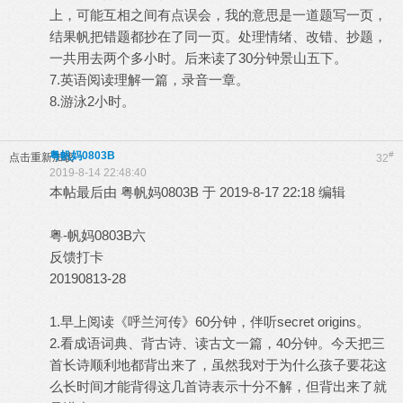
上，可能互相之间有点误会，我的意思是一道题写一页，
结果帆把错题都抄在了同一页。处理情绪、改错、抄题，
一共用去两个多小时。后来读了30分钟景山五下。
7.英语阅读理解一篇，录音一章。
8.游泳2小时。
粤帆妈0803B
#
点击重新加载
32
2019-8-14 22:48:40
本帖最后由 粤帆妈0803B 于 2019-8-17 22:18 编辑
粤-帆妈0803B六
反馈打卡
20190813-28
1.早上阅读《呼兰河传》60分钟，伴听secret origins。
2.看成语词典、背古诗、读古文一篇，40分钟。今天把三
首长诗顺利地都背出来了，虽然我对于为什么孩子要花这
么长时间才能背得这几首诗表示十分不解，但背出来了就