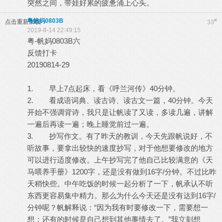
突然之间，带娃好累的疲惫涌上心头。
粤帆妈0803B
#
点击重新加载
33
2019-8-14 22:49:15
粤-帆妈0803B六
反馈打卡
20190814-29
1. 早上7点起床，看《呼兰河传》40分钟。
2. 看成语词典、读古诗、读古文一篇，40分钟。今天
开始不强调背诗，我只是让帆读了又读，多读几遍，讲解
一遍后再读一遍；晚上睡觉前过一遍。
3. 抄写作文。有了昨天的教训，今天先跟帆说好，不
听故事，要拿出较快的速度抄写，对于他想要修改的地方
可以进行适度修改。上午抄写完了他自己比较满意的《天
马喂养手册》1200字，还是没有做到16字/分钟。不过比昨
天稍快些。中午吃饭的时候一起分析了一下，帆承认不听
东西更容易集中精力。那么为什么今天还是没有达到16字/
分钟呢？帆解释说：“因为我有时要修改一下，需要想一
想；还有的时候是自己想到其他事情去了。”我立刻想