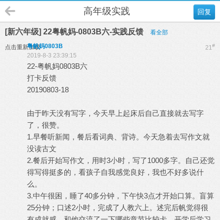
高年级实践
回复
[新六年级] 22粤帆妈-0803B六-实践反馈
看全部
粤帆妈0803B
#
点击重新加载
21
2019-8-3 23:39:15
22-粤帆妈0803B六
打卡反馈
20190803-18
由于昨天没有写字，今天早上起床后自己直接就去写字
了，很赞。
1.早餐听新闻，餐后看词典、背诗。今天急着去写作文就
没读古文
2.餐后开始写作文，用时3小时，写了1000多字。自己还觉
得写得挺多的，看孩子自我感觉良好，我也不好多说什
么。
3.中午很困，睡了40多分钟，下午快3点才开始口算。盲算
25分钟；口述2小时，完成了人教六上。述完后帆觉得很
有成就感。和他交流了一下哪些章节比较卡、开学后学习