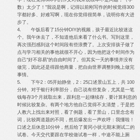
数）太少了！”我说是啊，记得以前刚写作的时候觉得300
字都好多、好难写啊，现在你觉得很简单，说明你有大进
步了。
4. 午饭后看了15分钟DIY的视频，孩子最近比较迷这
个。我午休去了，不知道他后来看了什么书。写到这里，
再次强烈感到这个时间段有些浪费了。上次安排孩子做了
点与学习相关的事他就很不开心，因为他把这个时间作为
自己“好不容易”的自由时间了。但其实一天的事情并没有
做完，因此还是得跟他商量，把自由世界调整到晚上做完
事情。
5. 下午2：05开始静坐，2：25口述景山五上，共 100
分钟。对于银行利率部分，自己说有些复杂，尤其是一笔
钱每存3个月就取出来，跟利息一起继续存，要计算利息的
时候比较复杂。有两个地方他自己觉得不太清楚，于是把
人教六上找出来对照，看了例题，看了景山，口里念念有
词，比较两道题的不同，然后爆发出一声欢呼：我懂啦！
口述之后休息10分钟，然后给了黄冈小状元期末测试二的
试卷。今天交代要跟在学校做试卷一样，中途不能上厕