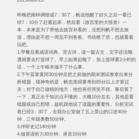
昨晚把闹钟调错成7：30了，帆说他醒了好久之后一看已
经7：10分了赶紧起床，然后看《故宫里的大怪兽》一
本，本来是为了带他去故宫补看的，没想到帆不想去旅
游，理由是不想一周见不到爸爸。书幼稚了些，也就看着
玩吧。
1.早餐后看成语词典、背古诗，读一篇古文，文字还没顺
通就要去打篮球了。早上如果起晚了，加上篮球要2小时的
话，一个上午根本做不了什么事。
2.下午盲算黄冈30分钟后把之前做的期末测试卷拿出来分
析错题，很神奇的是，帆也觉得要考到85分以上才算过
关；对于自己做错的地方，他也有些哭笑不得。事后算了
一下，真正出于知识点不懂的，大概10分左右，其他是看
错题或自己想错，趁机跟他说了读题的重要性。分析完试
卷已经3：30了，去我办公室做了五上景山的口述40分
钟，三年级奥数50分钟。
3.伴听史记140分钟
4.做英语听力30分钟、录音10分钟