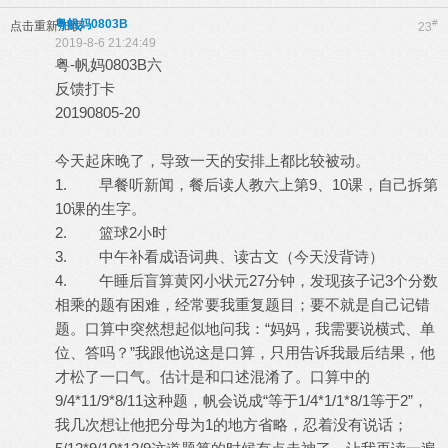
粤帆妈0803B
#
点击重新加载
23
2019-8-6 21:24:49
粤-帆妈0803B六
反馈打卡
20190805-20
今天起床晚了，导致一天的安排上都比较被动。
1. 早餐听新闻，餐后读人教六上第9、10课，自己拆第
10课的生字。
2. 篮球2小时
3. 中午补看成语词典、读古文（今天没背诗）
4. 午睡后盲算黄冈小状元27分钟，发现孩子记3个分数
相乘的题有困难，经常要我重复题目；要不就是自己记错
题。口算中突然想起似地问我：“妈妈，我需要说横式、单
位、答吗？”我跟他说这是口算，只用告诉我最后结果，他
才松了一口气。估计是和口述混淆了。口算中的
9/4*11/9*8/11这种题，帆会说成“等于1/4*1/1*8/1等于2”，
我几次想让他把分母为1的地方省略，忍着没有说话；