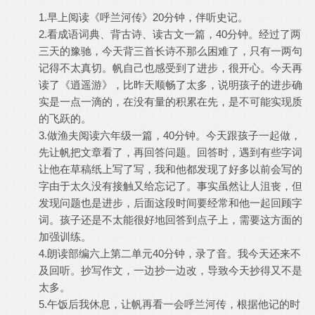
1.早上阅读《呼兰河传》20分钟，伴听史记。
2.看成语词典、背古诗、读古文一篇，40分钟。经过了两
三天的豫驰，今天背三首长诗不那么困难了，只有一两句
记得不太真切。帆自己也感受到了进步，很开心。今天再
读了《逍遥游》，比昨天顺畅了太多，说明孩子的进步确
实是一点一滴的，在没有量的积累在先，是不可能实现质
的飞跃的。
3.做渔夫阅读六年级一篇，40分钟。今天跟孩子一起做，
先让帆把文章看了，再回答问题。回答时，遇到有些字词
让他在草稿纸上写了写，我和他都发现了好多以前会写的
字由于太久没有接触又给忘记了。事实虽然让人沮丧，但
发现问题也是进步，后面这段时间要经常和他一起回顾字
词。孩子还是不太能很好地回答到点子上，需要这方面的
加强训练。
4.朗读部编六上第二单元40分钟，录了音。我今天还来不
及回听。抄写作文，一边抄一边改，导致今天抄得又不是
太多。
5.午饭后我休息，让帆再看一会呼兰河传，根据他记的时