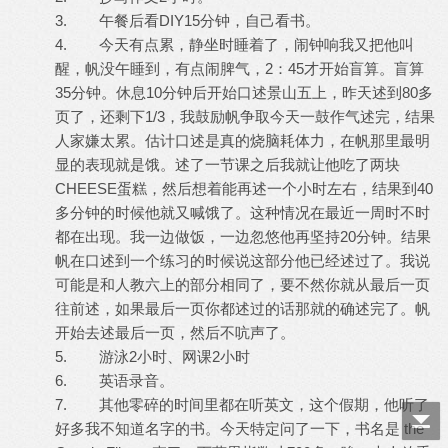
3. 午餐后看DIY15分钟，自己看书。
4. 今天有点累，静坐时睡着了，闹钟响我又把他叫
醒，帆没午睡到，有点闹脾气，2：45才开始盲算。盲算
35分钟。休息10分钟后开始口述景山五上，昨天述到80多
页了，还剩下1/3，我鼓励帆争取今天一鼓作气述完，结果
人家嫌太累。估计口述是真的烧脑耗体力，在帆那里最明
显的表现就是饿。述了一节课之后我就让他吃了两块
CHEESE蛋糕，然后想着能再述一个小时左右，结果到40
多分钟的时候他就又喊饿了。这种情况在最近一周时不时
都在出现。我一边做饭，一边忽悠他再坚持20分钟。结果
帆在口述到一个练习的时候说这部分他已经述过了。我说
可能是和人教六上的部分相同了，要不然你就从最后一页
往前述，如果最后一页你都述过的话那就的确述完了。帆
开始去述最后一页，然后不吭声了。
5. 游泳2小时、网课2小时
6. 英语录音。
7. 其他零碎的时间里都在听英文，这个假期，他听了
好多我不知道名字的书。今天特定问了一下，书名是 the