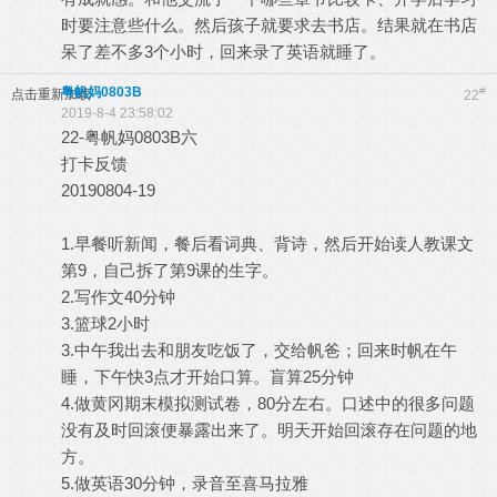
时要注意些什么。然后孩子就要求去书店。结果就在书店
呆了差不多3个小时，回来录了英语就睡了。
粤帆妈0803B
#
点击重新加载
22
2019-8-4 23:58:02
22-粤帆妈0803B六
打卡反馈
20190804-19
1.早餐听新闻，餐后看词典、背诗，然后开始读人教课文
第9，自己拆了第9课的生字。
2.写作文40分钟
3.篮球2小时
3.中午我出去和朋友吃饭了，交给帆爸；回来时帆在午
睡，下午快3点才开始口算。盲算25分钟
4.做黄冈期末模拟测试卷，80分左右。口述中的很多问题
没有及时回滚便暴露出来了。明天开始回滚存在问题的地
方。
5.做英语30分钟，录音至喜马拉雅