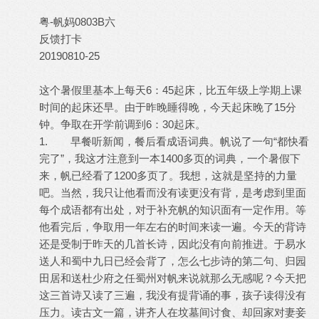
粤-帆妈0803B六
反馈打卡
20190810-25
这个暑假里基本上每天6：45起床，比五年级上学期上课
时间的起床还早。由于昨晚睡得晚，今天起床晚了15分
钟。争取在开学前调到6：30起床。
1. 早餐听新闻，餐后看成语词典。帆说了一句“都快看
完了”，我这才注意到一本1400多页的词典，一个暑假下
来，帆已经看了1200多页了。我想，这就是坚持的力量
吧。当然，我只让他看而没有读更没有背，是考虑到里面
每个成语都有出处，对于补充帆的知识面有一定作用。等
他看完后，争取用一年左右的时间来读一遍。今天的背诗
还是受制于昨天的几首长诗，因此没有向前推进。于易水
送人和蜀中九日已经会背了，怎么七步诗的第二句、归园
田居和送杜少府之任蜀州对帆来说就那么无感呢？今天把
这三首诗又读了三遍，我没有提背诵的事，孩子读得没有
压力。读古文一篇，讲齐人在坟墓间讨食、却回家对妻妾