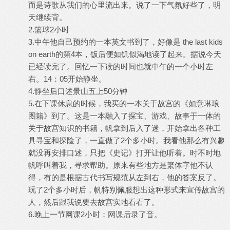
而是诗歌从我们的心里流出来。说了一下气氛好些了，明
天继续背。
2.篮球2小时
3.中午他自己预约的一本英文书到了，好像是 the last kids
on earth的第4本，饭后便如饥似渴地读了起来。据说今天
已经读完了。回忆一下读的时间也就中午的一个小时左
右。14：05开始静坐。
4.静坐后口述景山五上50分钟
5.在下课休息的时候，我买的一本关于故宫的《如意琳琅
图籍》到了。这是一本融入了探宝、游戏、故事于一体的
关于故宫知识的书籍，帆拿到后入了迷，开始拿出各种工
具寻宝和探险了，一直做了2个多小时。我看他那么有兴趣
就没再安排口述，只把《史记》打开让他听着。时不时地
帆呼叫着我，寻求帮助。原来有些地方是繁体字他不认
得，有的是根据古代书写规范从左到右，他的答案反了。
玩了2个多小时后，帆特别佩服想出这种形式来宣传故宫的
人，然后跟我说要去故宫实地看看了。
6.晚上一节网课2小时；网课后录了音。