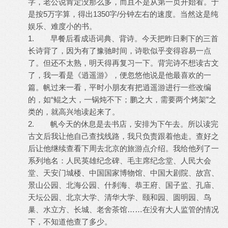
字，老公说肯定没那么多，而且不是从第一页开始看。于
是按5万字算，得出1350字/分钟左右的速度。当然这是纯
娱乐、难度小的书。
1. 早餐后看成语词典、背诗。今天把昨日剩下的三首
长诗背了，因为有了豫驰时间，诗歌似乎变得容易一点
了。但还不太熟，明天得再复习一下。背完诗不想读古文
了，我一看是《逍遥游》，便忽悠他说是他最喜欢的一
篇。帆过来一看，平时小朋友有把逍遥游进行一些改编
的，如“鲲之大，一锅炖不下；鹏之大，需要两个烤架”之
类的，就高兴地读起来了。
2. 帆今天的休息是去书店，安排为下午去。所以读完
古文后我让他自己查找线路，我只负责跟着他走。查好之
后让他继续查看下周去北京的旅游点介绍。我给他列了一
系列地名：人民英雄纪念碑、毛主席纪念堂、人民大会
堂、天安门城楼、中国国家博物馆、中国大剧院、故宫、
景山公园、北海公园、什刹海、恭王府、国子监、孔庙、
天坛公园、北京大学、清华大学、颐和园、圆明园、鸟
巢、水立方、长城、老舍茶馆……在没有大人监管的情况
下，不知道他查了多少。