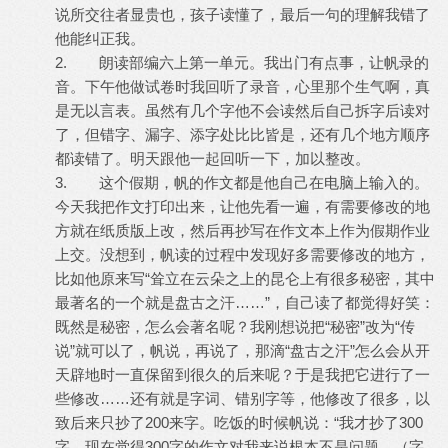
说所交往者显贵也，孩子读懂了，最后一句的理解我错了
他能纠正我。
2. 朗读部编六上第一单元。我出门有点事，让帆录的
音。下午他做试卷时我回听了录音，心里那个生气啊，真
是无以言表。虽然有几个字他不会读然后自己拆字后读对
了，但错字、漏字、添字处比比皆是，还有几个地方顺序
都读错了。明天跟他一起回听一下，加以整改。
3. 这个假期，帆的作文都是他自己在电脑上输入的。
今天我把作文打印出来，让他先看一遍，有需要修改的地
方就在纸质版上改，然后再抄写在作文本上作为假期作业
上交。没想到，帆读的过程中发现好多需要修改的地方，
比如他原来写“耸立在云朵之上的昆仑上有很多秘密，其中
最著名的一个就是盘古之汗……”，自己读了都觉得好笑：
既然是秘密，怎么会著名呢？我刚想说把“秘密”改为“传
说”就可以了，帆说，再说了，那滴“盘古之汗”怎么会从开
天辟地时一直保留到很久的后来呢？于是我把它进行了一
些修改……还有就是字词、错别字等，他修改了很多，以
致后来只抄了200来字。吃饭的时候帆说：“我才抄了300
字，现在觉得300字的作文对我来说根本不是问题，（字