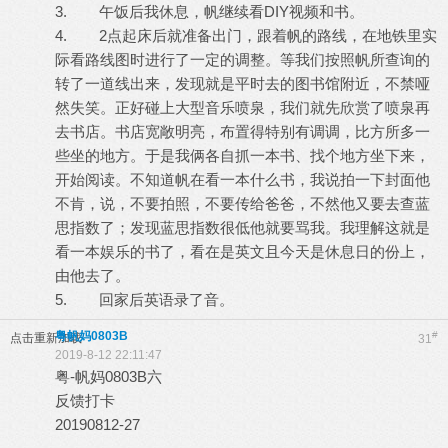
3. 午饭后我休息，帆继续看DIY视频和书。
4. 2点起床后就准备出门，跟着帆的路线，在地铁里实
际看路线图时进行了一定的调整。等我们按照帆所查询的
转了一道线出来，发现就是平时去的图书馆附近，不禁哑
然失笑。正好碰上大型音乐喷泉，我们就先欣赏了喷泉再
去书店。书店宽敞明亮，布置得特别有调调，比方所多一
些坐的地方。于是我俩各自抓一本书、找个地方坐下来，
开始阅读。不知道帆在看一本什么书，我说拍一下封面他
不肯，说，不要拍照，不要传给爸爸，不然他又要去查蓝
思指数了；发现蓝思指数很低他就要骂我。我理解这就是
看一本娱乐的书了，看在是英文且今天是休息日的份上，
由他去了。
5. 回家后英语录了音。
粤帆妈0803B
#
点击重新加载
31
2019-8-12 22:11:47
粤-帆妈0803B六
反馈打卡
20190812-27