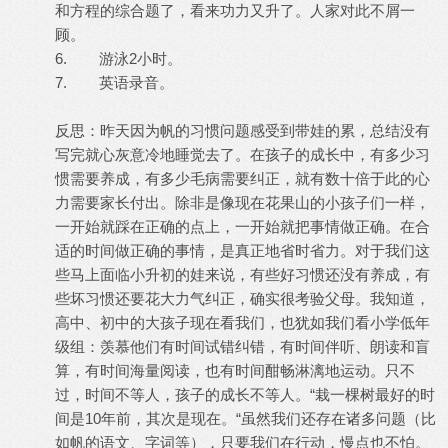
和方程的综合题了，看来功力又升了。人家对此不屑一
顾。
6. 游泳2小时。
7. 英语录音。
反思：昨天因为帆的习惯问题感受到带娃的累，总结没有
写完就心灰意冷地睡觉去了。在孩子的成长中，有多少习
惯需要养成，有多少毛病需要纠正，就有数十倍于此的心
力需要家长付出。除非是像现在花果山的小孩子们一样，
一开始就踩在正确的点上，一开始就把事情做正确。在合
适的时间做正确的事情，是真正地省时省力。对于我们这
些马上面临小升初的娃来说，有些好习惯还没有养成，有
些坏习惯还要花大力气纠正，确实很考验父母。我知道，
高中、初中的大孩子现在看我们，也犹如我们看小学低年
级组：羡慕他们有时间试错纠错，有时间伴听、朗读和盲
算，有时间海量阅读，也有时间酣畅淋漓地运动。只不
过，时间不等人，孩子的成长不等人。“栽一棵树最好的时
间是10年前，其次是现在。“虽然我们还存在诸多问题（比
如帆的语文、字词等），只要我们在行动，慢点也不怕。