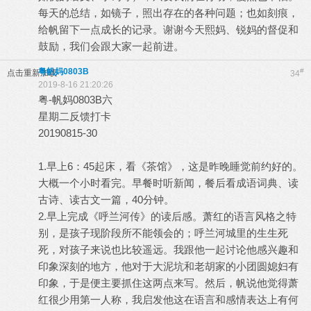
每天的总结，如镜子，照出存在的各种问题；也如刻痕，
给帆留下一点成长的记录。谢谢今天熙妈、锐妈的督促和
鼓励，我们会跟大家一起前进。
粤帆妈0803B
#
点击重新加载
34
2019-8-16 21:20:26
粤-帆妈0803B六
星期二反馈打卡
20190815-30
1.早上6：45起床，看《茶馆》，这是昨晚睡觉前约好的。
大概一个小时看完。早餐时听新闻，餐后看成语词典、读
古诗、读古文一篇，40分钟。
2.早上完成《呼兰河传》的读后感。萧红的语言风格之特
别，是孩子现阶段所不能领会的；呼兰河城里的生生死
死，对孩子来说也比较遥远。我跟他一起讨论他感兴趣和
印象深刻的地方，他对于大泥坑和老胡家的小团圆媳妇有
印象，于是便主要抓住这两点来写。然后，帆说他觉得萧
红很少用第一人称，我启发他这在语言和感情表达上有何