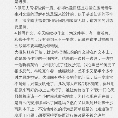
是进步。
3.做渔夫阅读理解一篇。看得出题目还是尽量在围绕着学
生对文章的理解有浅及深来设计的，孩子基础知识的不牢
固、深度阅读需要加强等问题都显露无疑，这方面的训练
要坚持。
4.抄写作文。今天继续抄作文，为这件事，有一度着急、
和孩子生气，没有做到三不一要求，记录在这里以提醒自
己尽量不要再犯类似错误。
大概从11点开始，就让帆把他以前的作文抄在作文本上，
这是暑假作业的一项内容。结果他一边抄一边改，一边抄
一边听着英语，抄到快1点了还没抄完。我心里已经沉淀了
很多怒气。待吃完午餐，他继续抄，差不多又是半个多小
时才最终抄完。这期间有些不会的字他问我，我一度非常
不耐烦，只差没吼他了。几次都大声说“我不知道，你只用
把原来写好的抄上去就行了。谁让你修改了？”我一门心思
只想着应该一个小时前就做完的事，为什么现在还在做；
是自己的安排哪里出了问题吗？然而又认识到只让孩子抄
写到本子上、不准他修改的行为是简单粗暴的（难道孩子
发现了问题，想要写得更好而进行修改是不被允许的