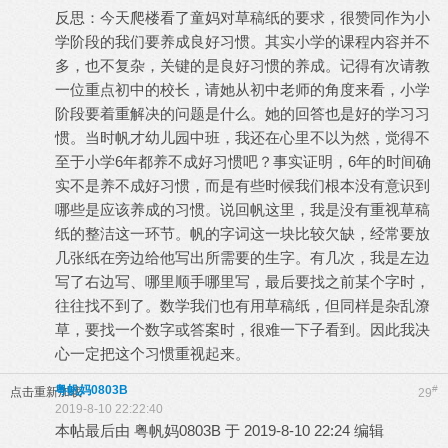
反思：今天爬楼看了童妈对草稿纸的要求，很赞同作为小
学阶段的我们要养成良好习惯。其实小学的课程内容并不
多，也不复杂，关键的是良好习惯的养成。记得有次请教
一位重点初中的校长，请她从初中老师的角度来看，小学
阶段要着重解决的问题是什么。她的回答也是好的学习习
惯。当时帆才幼儿园中班，我还在心里不以为然，觉得不
至于小学6年都养不成好习惯吧？事实证明，6年的时间确
实不是养不成好习惯，而是有些时候我们根本没有意识到
哪些是应该养成的习惯。说回帆这里，我是没有重视草稿
纸的整洁这一环节。帆的字词这一块比较欠缺，经常要放
几张纸在旁边给他写出所需要的生字。有几次，我是左边
写了右边写、哪里顺手哪里写，最后要找之前某个字时，
往往找不到了。数学我们也有用草稿纸，但同样是杂乱潦
草，要找一个数字或答案时，很难一下子看到。因此我决
心一定把这个习惯重视起来。
粤帆妈0803B
#
点击重新加载
29
2019-8-10 22:22:40
本帖最后由 粤帆妈0803B 于 2019-8-10 22:24 编辑