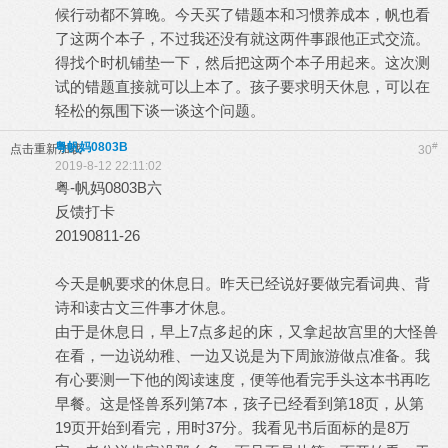
候行动都不算晚。今天买了错题本和习惯养成本，帆也看
了这两个本子，不过我还没有就这两件事跟他正式交流。
得找个时机铺垫一下，然后把这两个本子用起来。这次测
试的错题直接就可以上本了。孩子要求明天休息，可以在
轻松的氛围下谈一谈这个问题。
粤帆妈0803B
#
点击重新加载
30
2019-8-12 22:11:02
粤-帆妈0803B六
反馈打卡
20190811-26
今天是帆要求的休息日。昨天已经说好要做完看词典、背
诗和读古文三件事才休息。
由于是休息日，早上7点多起的床，又拿起故宫里的大怪兽
在看，一边说幼稚、一边又说是为下周旅游做点准备。我
有心要测一下他的阅读速度，便等他看完手头这本书再吃
早餐。这是怪兽系列第7本，孩子已经看到第18页，从第
19页开始到看完，用时37分。我看见书后面标的是8万