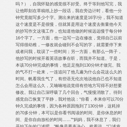
吗？），自我怀疑的感觉很不好受。终于等到他写完，我
让他即刻在草稿纸上抄一段话，我在旁边计时，看他一分
钟究竟能写多少个字。测出来的速度是16字/分，我不知道
这个速度是不是很慢，但就算是用这个速度去衡量他今天
的抄写作文这项工作，也知道他做的时候远远慢于每分钟
16个字了。一方面，他一边写一边在修改，觉得自己以前
写得很幼稚，一修改就会碰到不会写的字，就需要停下来
或者问我，耽误了一些时间；另一方面，有那么一阵子，
他抄写的时候开着英语故事在听，而我并不知道。于是，
本该70分钟完成的事情，他足足拖到130分钟才做完。我
的气不打一处来，一连追问了他几遍为什么会花这么久的
时间。帆看我生气了，有些语无伦次地说他自己也不知道
怎么会用这么久，又喃喃地说觉得有些地方写得不好想要
修改。我让自己深呼吸了几个回合，气慢慢消散了。待到
感觉自己恢复了平静，我对他说：“你看，本来你可以70分
钟久完成的事情，因为各种原因拖到了130分钟，这耗掉
的70多分钟，本可以是你看书阅读的时间、是你休息的时
间、是你自由放松的时间……”“妈妈，我不休息了，我们
开始下午的口述吧。”帆像是要表决心，抢着说。“口述肯