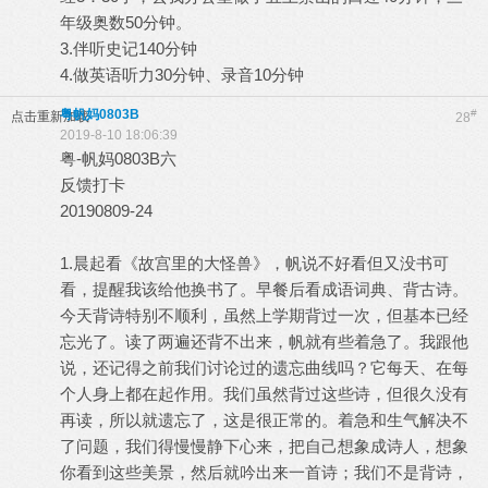
年级奥数50分钟。
3.伴听史记140分钟
4.做英语听力30分钟、录音10分钟
粤帆妈0803B
#
点击重新加载
28
2019-8-10 18:06:39
粤-帆妈0803B六
反馈打卡
20190809-24
1.晨起看《故宫里的大怪兽》，帆说不好看但又没书可
看，提醒我该给他换书了。早餐后看成语词典、背古诗。
今天背诗特别不顺利，虽然上学期背过一次，但基本已经
忘光了。读了两遍还背不出来，帆就有些着急了。我跟他
说，还记得之前我们讨论过的遗忘曲线吗？它每天、在每
个人身上都在起作用。我们虽然背过这些诗，但很久没有
再读，所以就遗忘了，这是很正常的。着急和生气解决不
了问题，我们得慢慢静下心来，把自己想象成诗人，想象
你看到这些美景，然后就吟出来一首诗；我们不是背诗，