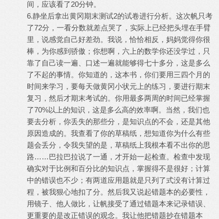
间，应该看了20分钟。
6.静坐后拿出黄冈期末测试2的试卷进行分析。这次帆只考
了72分，一看分数就差点哭了，实际上已经把头埋在手臂
里，说感觉自己好差劲。我说，恰恰相反，妈妈觉得你很
棒，为你感到骄傲；你想啊，六上的数学你还没学过，只
靠了自己读一遍、口述一遍就能够得七十多分，这是多么
了不起的事情。你知道的，这本书，你们要用三四个月的
时间来学习，要每天做黄冈小状元上的练习，要进行期末
复习，然后才期末考试的。你用最多两周的时间已经掌握
了70%以上的知识，这是多么高的效率啊。当然，我们也
要去分析，你丢失的那些分，是知识点的不会，还是其他
原因造成的。我查看了你的草稿纸，想知道你为什么有些
题会丢分，令我失望的是，草稿纸上我根本看不出你的思
路……巴拉巴拉说了一通，才开始一起检查。检查中发现
确实对于比例和百分比的知识点，掌握得不是很好；计算
中的错误也不少；有两道应用题就是只列了式没有计算过
程，被我狠心地扣了分。然后我又说起错题本的必要性，
用镜子、他人做比，让帆接受了通过错题本来记录错误、
更重要的是改正错误的观念。我让他把错题抄在错题本