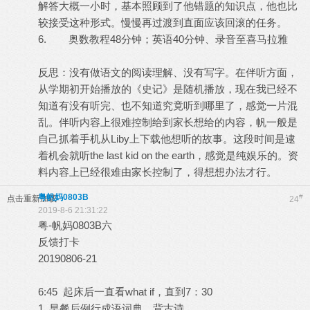
解答大概一小时，基本照顾到了他错题的知识点，他也比
较接受这种形式。慢慢再过渡到直面应该回滚的任务。
6. 奥数教程48分钟；英语40分钟、录音至喜马拉雅
反思：没有做语文的阅读理解、没有写字。在伴听方面，
从学期初开始播放的《史记》是随机播放，现在我已经不
知道有没有听完、也不知道究竟听到哪里了，感觉一片混
乱。伴听内容上很难控制给到家长想给的内容，帆一般是
自己抓着手机从Liby上下载他想听的故事。这段时间是逮
着机会就听the last kid on the earth，感觉是纯娱乐的。资
料内容上已经很难由家长控制了，得想想办法才行。
粤帆妈0803B
#
点击重新加载
24
2019-8-6 21:31:22
粤-帆妈0803B六
反馈打卡
20190806-21
6:45 起床后一直看what if，直到7：30
1. 早餐后例行成语词典、背古诗