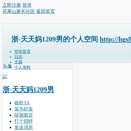
立即注册
登录
花果山家长社区
返回首页
浙-天天妈1209男的个人空间
http://hg
空间首页
日志
主题
头像
个人资料
浙-天天妈1209男
收听TA
加为好友
给我留言
打个招呼
发送消息