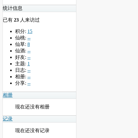
统计信息
已有
23
人来访过
积分:
15
仙桃:
--
仙草:
8
仙酒:
--
好友:
--
主题:
1
日志:
--
相册:
--
分享:
--
相册
现在还没有相册
记录
现在还没有记录