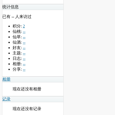
统计信息
已有
--
人来访过
积分:
2
仙桃:
--
仙草:
--
仙酒:
--
好友:
--
主题:
--
日志:
--
相册:
--
分享:
--
相册
现在还没有相册
记录
现在还没有记录