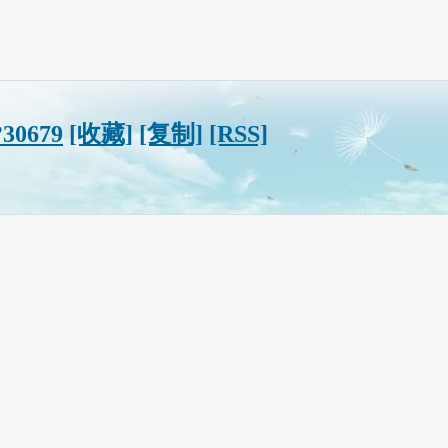
?30679
[收藏]
[复制]
[RSS]