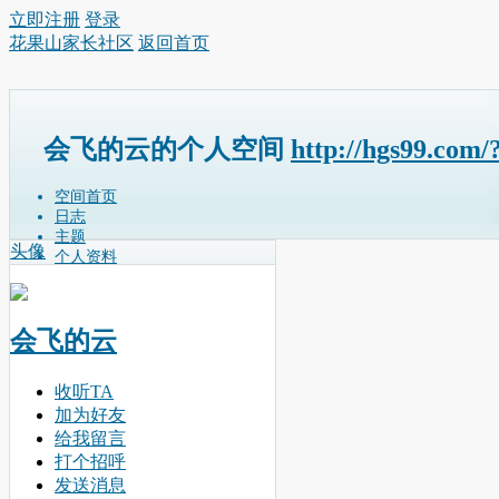
立即注册
登录
花果山家长社区
返回首页
会飞的云的个人空间
http://hgs99.com/
空间首页
日志
主题
头像
个人资料
会飞的云
收听TA
加为好友
给我留言
打个招呼
发送消息