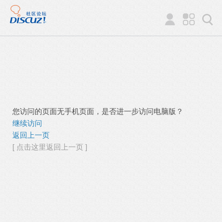
您访问的页面无手机页面，是否进一步访问电脑版？
继续访问
返回上一页
[ 点击这里返回上一页 ]