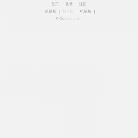
首页
|
登录
|
注册
简易版
|
触屏版
|
电脑版
|
© Comsenz Inc.