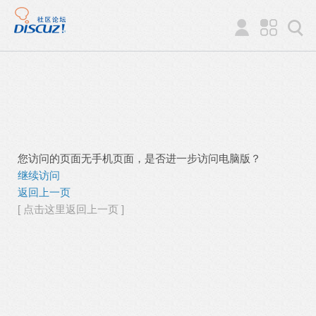
您访问的页面无手机页面，是否进一步访问电脑版？
继续访问
返回上一页
[ 点击这里返回上一页 ]