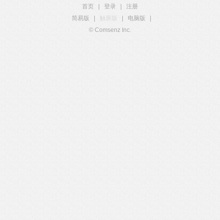
首页
|
登录
|
注册
简易版
|
触屏版
|
电脑版
|
© Comsenz Inc.