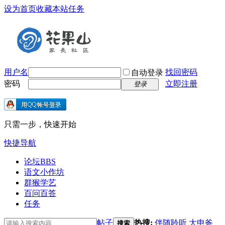
设为首页
收藏本站
任务
用户名
找回密码
自动登录
密码
立即注册
登录
只需一步，快速开始
快捷导航
论坛
BBS
语文小作坊
群猴学艺
百问百答
任务
帖子
热搜:
伴随聆听
大申爸
搜索