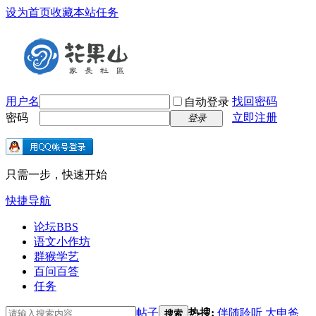
设为首页
收藏本站
任务
用户名
找回密码
自动登录
密码
立即注册
登录
只需一步，快速开始
快捷导航
论坛
BBS
语文小作坊
群猴学艺
百问百答
任务
帖子
热搜:
伴随聆听
大申爸
搜索