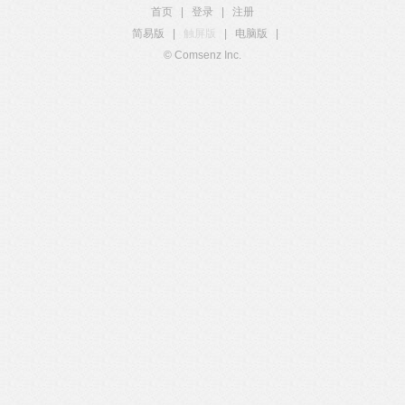
首页
|
登录
|
注册
简易版
|
触屏版
|
电脑版
|
© Comsenz Inc.