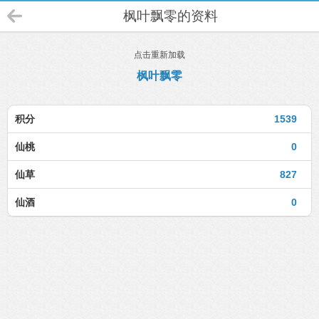
枫叶飘零的资料
点击重新加载
枫叶飘零
积分
1539
仙桃
0
仙草
827
仙酒
0