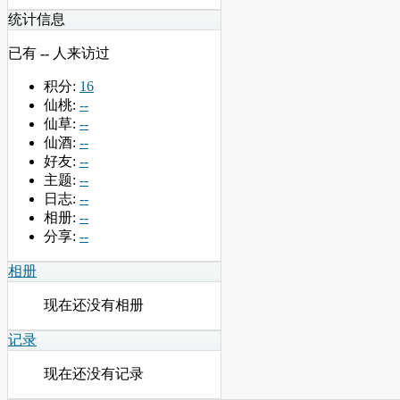
统计信息
已有
--
人来访过
积分:
16
仙桃:
--
仙草:
--
仙酒:
--
好友:
--
主题:
--
日志:
--
相册:
--
分享:
--
相册
现在还没有相册
记录
现在还没有记录