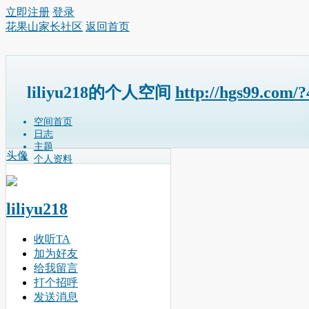
立即注册
登录
花果山家长社区
返回首页
liliyu218的个人空间
http://hgs99.com/
空间首页
日志
主题
头像
个人资料
liliyu218
收听TA
加为好友
给我留言
打个招呼
发送消息