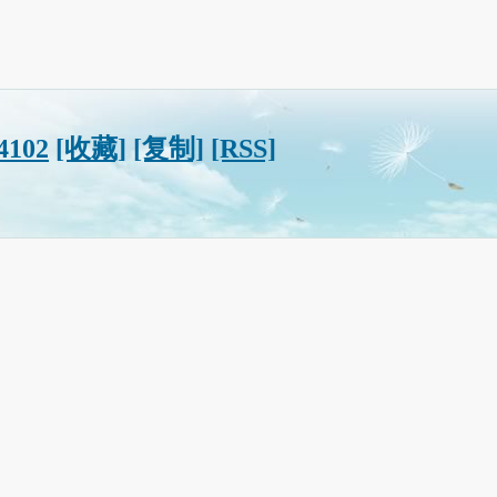
?4102
[收藏]
[复制]
[RSS]