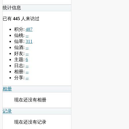
统计信息
已有
445
人来访过
积分:
487
仙桃:
--
仙草:
311
仙酒:
--
好友:
--
主题:
6
日志:
--
相册:
--
分享:
--
相册
现在还没有相册
记录
现在还没有记录