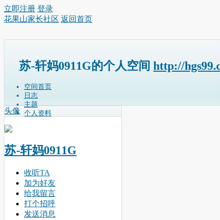
立即注册
登录
花果山家长社区
返回首页
苏-轩妈0911G的个人空间
http://hgs99
空间首页
日志
主题
头像
个人资料
苏-轩妈0911G
收听TA
加为好友
给我留言
打个招呼
发送消息