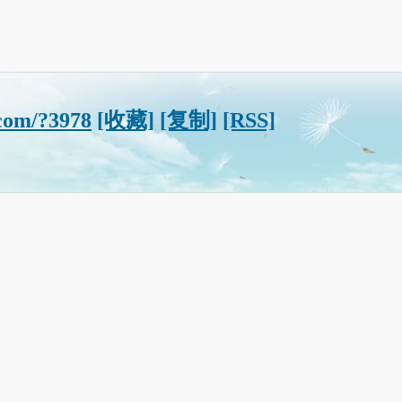
.com/?3978
[收藏]
[复制]
[RSS]