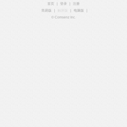
首页
|
登录
|
注册
简易版
|
触屏版
|
电脑版
|
© Comsenz Inc.