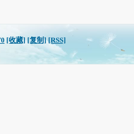
70
[收藏]
[复制]
[RSS]