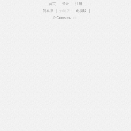
首页
|
登录
|
注册
简易版
|
触屏版
|
电脑版
|
© Comsenz Inc.