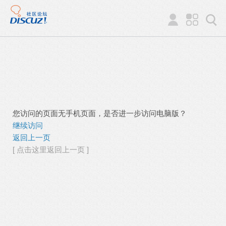
您访问的页面无手机页面，是否进一步访问电脑版？
继续访问
返回上一页
[ 点击这里返回上一页 ]