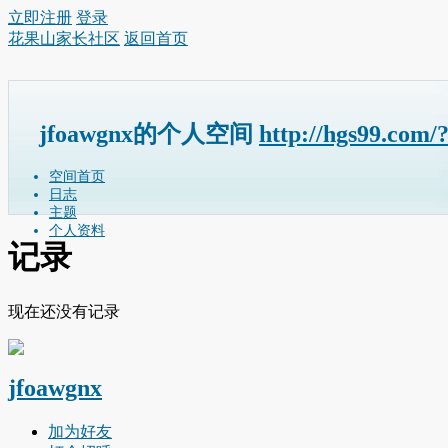
立即注册
登录
花果山家长社区
返回首页
jfoawgnx的个人空间
http://hgs99.com/
空间首页
日志
主题
个人资料
记录
现在还没有记录
jfoawgnx
加为好友