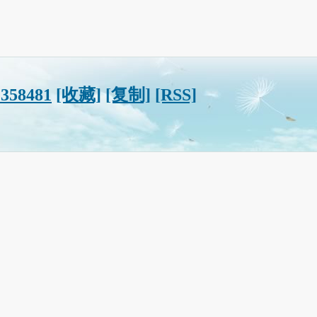
?358481
[收藏]
[复制]
[RSS]