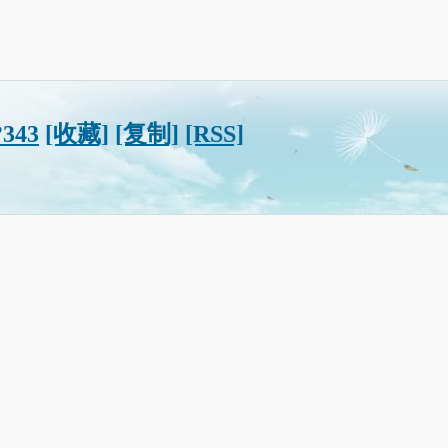
?343
[收藏]
[复制]
[RSS]