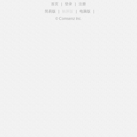
首页
|
登录
|
注册
简易版
|
触屏版
|
电脑版
|
© Comsenz Inc.