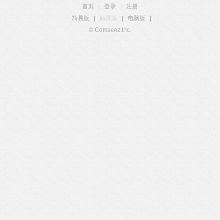
首页
|
登录
|
注册
简易版
|
触屏版
|
电脑版
|
© Comsenz Inc.