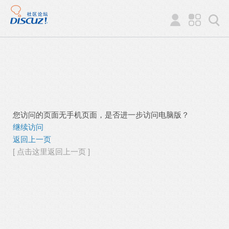
您访问的页面无手机页面，是否进一步访问电脑版？
继续访问
返回上一页
[ 点击这里返回上一页 ]