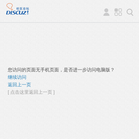
您访问的页面无手机页面，是否进一步访问电脑版？
继续访问
返回上一页
[ 点击这里返回上一页 ]