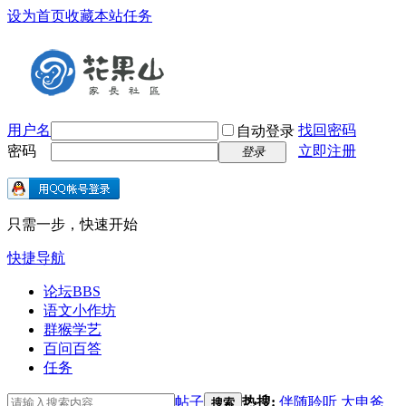
设为首页
收藏本站
任务
用户名
找回密码
自动登录
密码
立即注册
登录
只需一步，快速开始
快捷导航
论坛
BBS
语文小作坊
群猴学艺
百问百答
任务
帖子
热搜:
伴随聆听
大申爸
搜索