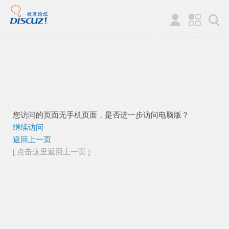
您访问的页面无手机页面，是否进一步访问电脑版？
继续访问
返回上一页
[ 点击这里返回上一页 ]