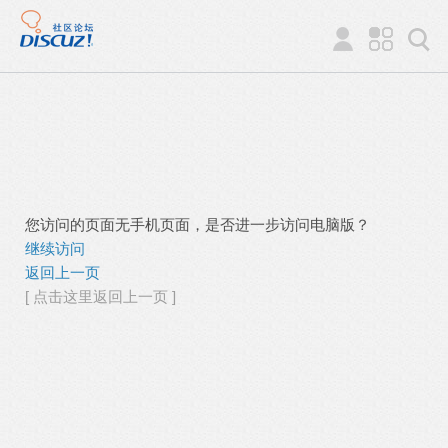
您访问的页面无手机页面，是否进一步访问电脑版？
继续访问
返回上一页
[ 点击这里返回上一页 ]