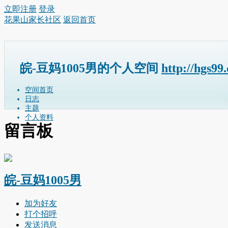
立即注册
登录
花果山家长社区
返回首页
皖-豆妈1005男的个人空间
http://hgs99
空间首页
日志
主题
个人资料
留言板
皖-豆妈1005男
加为好友
打个招呼
发送消息