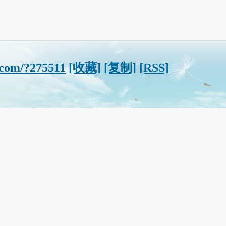
.com/?275511
[收藏]
[复制]
[RSS]