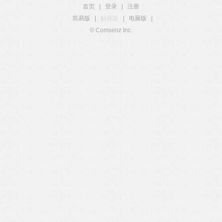
首页
|
登录
|
注册
简易版
|
触屏版
|
电脑版
|
© Comsenz Inc.