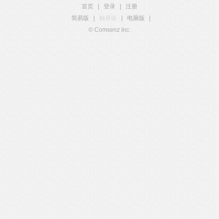
首页
|
登录
|
注册
简易版
|
触屏版
|
电脑版
|
© Comsenz Inc.