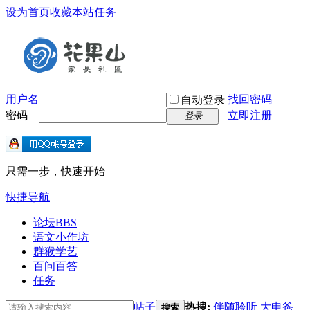
设为首页
收藏本站
任务
用户名
找回密码
自动登录
密码
立即注册
登录
只需一步，快速开始
快捷导航
论坛
BBS
语文小作坊
群猴学艺
百问百答
任务
帖子
热搜:
伴随聆听
大申爸
搜索