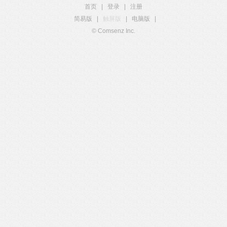
首页
|
登录
|
注册
简易版
|
触屏版
|
电脑版
|
© Comsenz Inc.