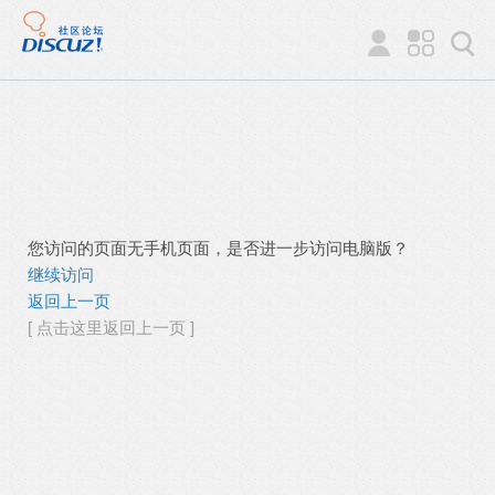
您访问的页面无手机页面，是否进一步访问电脑版？
继续访问
返回上一页
[ 点击这里返回上一页 ]