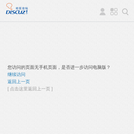
您访问的页面无手机页面，是否进一步访问电脑版？
继续访问
返回上一页
[ 点击这里返回上一页 ]