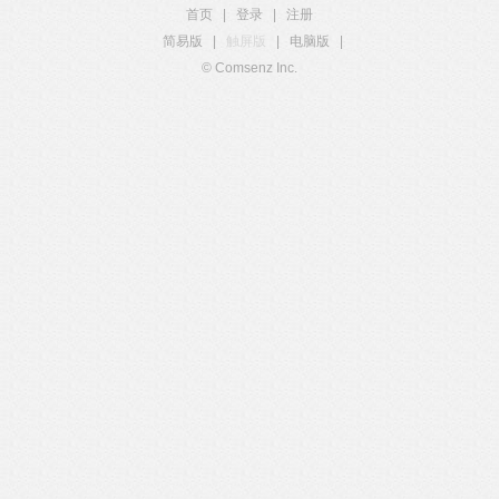
首页
|
登录
|
注册
简易版
|
触屏版
|
电脑版
|
© Comsenz Inc.