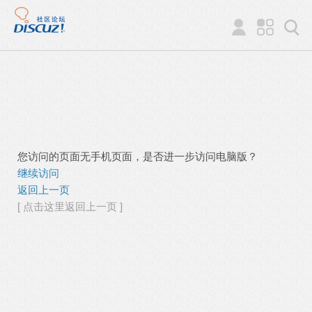
您访问的页面无手机页面，是否进一步访问电脑版？
继续访问
返回上一页
[ 点击这里返回上一页 ]