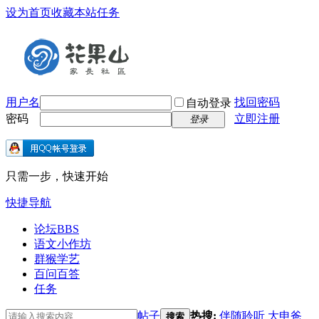
设为首页
收藏本站
任务
用户名
找回密码
自动登录
密码
立即注册
登录
只需一步，快速开始
快捷导航
论坛
BBS
语文小作坊
群猴学艺
百问百答
任务
帖子
热搜:
伴随聆听
大申爸
搜索