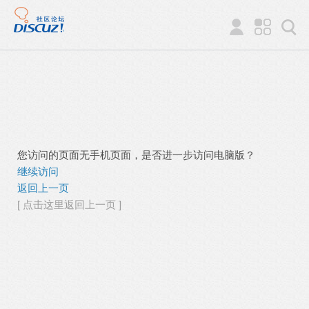
您访问的页面无手机页面，是否进一步访问电脑版？
继续访问
返回上一页
[ 点击这里返回上一页 ]