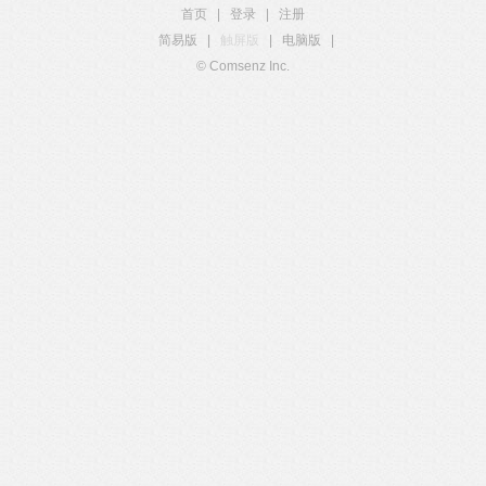
首页
|
登录
|
注册
简易版
|
触屏版
|
电脑版
|
© Comsenz Inc.