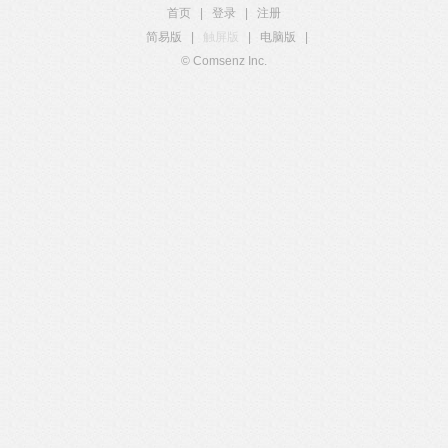
首页
|
登录
|
注册
简易版
|
触屏版
|
电脑版
|
© Comsenz Inc.