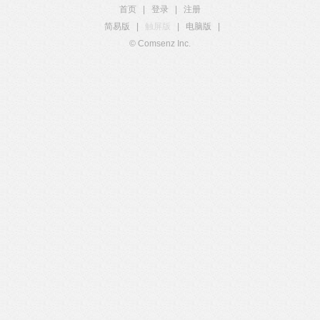
首页
|
登录
|
注册
简易版
|
触屏版
|
电脑版
|
© Comsenz Inc.