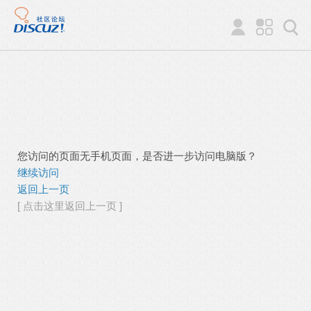
您访问的页面无手机页面，是否进一步访问电脑版？
继续访问
返回上一页
[ 点击这里返回上一页 ]