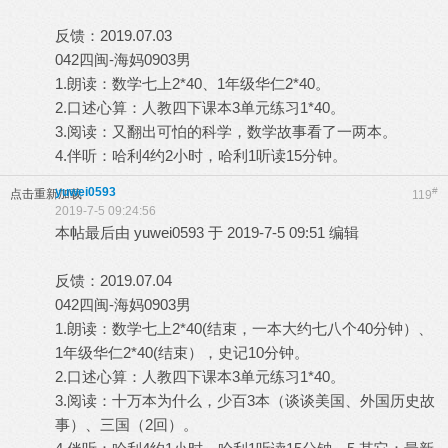
反馈：2019.07.03
042四闽-海妈0903男
1.朗读：数学七上2*40、1年级华仁2*40。
2.口述心算：人教四下课本3单元练习1*40。
3.阅读：又翻出可怕的科学，数学故事看了一两本。
4.伴听：哈利4约2小时，哈利1听读15分钟。
yuwei0593
#
点击重新加载
119
2019-7-5 09:24:56
本帖最后由 yuwei0593 于 2019-7-5 09:51 编辑
反馈：2019.07.04
042四闽-海妈0903男
1.朗读：数学七上2*40(结束，一本大约七八个40分钟）、
1年级华仁2*40(结束），史记10分钟。
2.口述心算：人教四下课本3单元练习1*40。
3.阅读：十万本为什么，少百3本（谈谈美国、外国历史故
事）、三国（2回）。