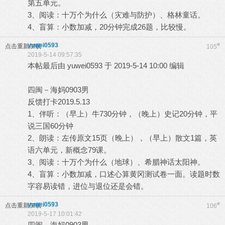
第五单元。
3、阅读：十万个为什么（灾难与防护）、格林童话。
4、盲算：小数加减，20分钟完成26题，比较慢。
yuwei0593
#
点击重新加载
105
2019-5-14 09:57:35
本帖最后由 yuwei0593 于 2019-5-14 10:00 编辑
四闽－海妈0903男
反馈打卡2019.5.13
1、伴听：（早上）牛730分钟，（晚上）史记20分钟，平
说三国60分钟
2、朗读：左传原文15页（晚上），（早上）散文1篇，英
语六单元，新概念79课。
3、阅读：十万个为什么（地球）、希腊神话太阳神。
4、盲算：小数加减，口述心算黄冈测试卷一面。读题时数
字容易读错，进位与退位还是会错。
yuwei0593
#
点击重新加载
106
2019-5-17 10:01:42
四闽－海妈0903男