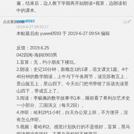
遍，结束后，边人教下学期再开始朗读+视算，边朗读初
中的课本。
yuwei0593
#
点击重新加载
114
2019-6-27 09:50:17
本帖最后由 yuwei0593 于 2019-6-27 09:54 编辑
反馈：2019.6.25
042四闽-海妈0903男
1.盲算：无，约小朋友下楼玩。
2.朗读：史记10分钟，新概念1的1课，语文课文1篇。4个
40分钟的数学朗读，上午与下午各两节，读完苏教五上，
景山版五上，景山四下。今天出门把书带错了应该先读景
山四下，带成五上了。
3.阅读：李毓佩的数学故事书1本，睡前看了希利尔艺术史
一小部分、三国演义（每天2回）。
4.伴听：哈利2约1小时，白天办公室上班，不方便开，没
有怎么伴听。
5.视频：看哈利2。感觉计划执行的不是很好，盲算，黑马
阅读都没有排好。主要在于妈妈不够坚定。