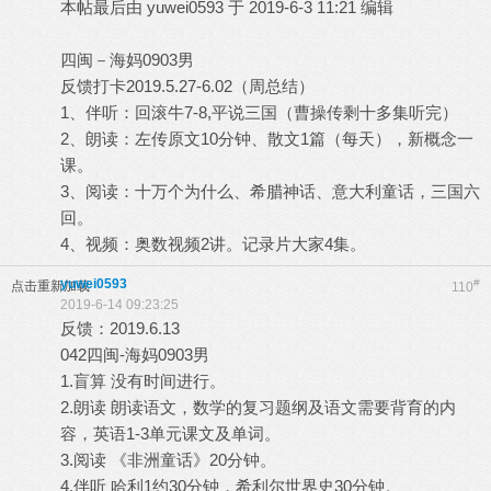
本帖最后由 yuwei0593 于 2019-6-3 11:21 编辑
四闽－海妈0903男
反馈打卡2019.5.27-6.02（周总结）
1、伴听：回滚牛7-8,平说三国（曹操传剩十多集听完）
2、朗读：左传原文10分钟、散文1篇（每天），新概念一
课。
3、阅读：十万个为什么、希腊神话、意大利童话，三国六
回。
4、视频：奥数视频2讲。记录片大家4集。
yuwei0593
#
点击重新加载
110
2019-6-14 09:23:25
反馈：2019.6.13
042四闽-海妈0903男
1.盲算 没有时间进行。
2.朗读 朗读语文，数学的复习题纲及语文需要背育的内
容，英语1-3单元课文及单词。
3.阅读 《非洲童话》20分钟。
4.伴听 哈利1约30分钟，希利尔世界史30分钟。