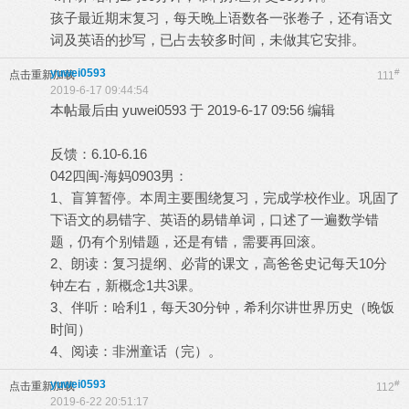
孩子最近期末复习，每天晚上语数各一张卷子，还有语文
词及英语的抄写，已占去较多时间，未做其它安排。
yuwei0593
#
点击重新加载
111
2019-6-17 09:44:54
本帖最后由 yuwei0593 于 2019-6-17 09:56 编辑
反馈：6.10-6.16
042四闽-海妈0903男：
1、盲算暂停。本周主要围绕复习，完成学校作业。巩固了
下语文的易错字、英语的易错单词，口述了一遍数学错
题，仍有个别错题，还是有错，需要再回滚。
2、朗读：复习提纲、必背的课文，高爸爸史记每天10分
钟左右，新概念1共3课。
3、伴听：哈利1，每天30分钟，希利尔讲世界历史（晚饭
时间）
4、阅读：非洲童话（完）。
yuwei0593
#
点击重新加载
112
2019-6-22 20:51:17