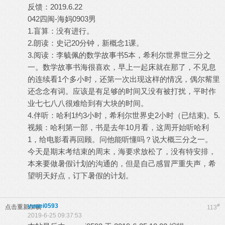
反馈：2019.6.22
042四闽-海妈0903男
1.盲算：没有进行。
2.朗读：史记20分钟，新概念1课。
3.阅读：李毓佩的数学故事书5本，希利尔世界世三分之
一。数学故事书海很喜欢，早上一起床就在那了，不见息
的连续看1个多小时，还第一次出现这样的情况，偶尔觜里
还念念有词。应该是有足够的时间又没有被打扰，平时作
业七七八八很难给到有大块的时间。
4.伴听：哈利1约3小时，希利尔世界史2小时（已结束)。5.
视频：哈利第一部，书是去年10月看，这周开始听哈利
1，给电影看再回顾。问他能听懂吗？说大概三分之一。
今天是期末考结束的周末，海要求放松了，没有特安排，
本来要做暑假计划的沟通的，但是自己感冒严重失声，希
望明天好点，订下暑假的计划。
yuwei0593
#
点击重新加载
113
2019-6-25 09:37:53