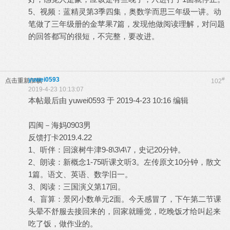
5、视频：蓝精灵第3季四集，奥数学而思三年级一讲。动
笔做了三年级册的金苹果7篇，发现他做阅读理解，对问题
的回答都写的很短，不完整，要改进。
yuwei0593
#
点击重新加载
102
2019-4-23 10:13:07
本帖最后由 yuwei0593 于 2019-4-23 10:16 编辑
四闽－海妈0903男
反馈打卡2019.4.22
1、听伴：回滚树牛津9-8\3\4\7，史记20分钟。
2、朗读：新概念1-75听课文听3。左传原文10分钟，散文
1篇。语文、英语、数学旧一。
3、阅读：三国演义第17回。
4、盲算：景冈小数单元2面。今天感冒了，下午第二节课
头晕不舒服去接回来的，回家就睡觉，吃晚饭才给叫起来
吃了饭，做作业的。