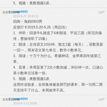
5、视频：奥数视频1讲。
yuwei0593
#
点击重新加载
108
2019-5-27 10:43:11
四闽－海妈0903男
反馈打卡2019.5.20-5.26（周总结）
1、伴听：回滚牛6,挑选了6本朗读、平说三国（听完刘备
传，曹操传听了15集）
2、朗读：左传原文10分钟、散文1篇（每天），语数英新
一旧一，周末语文第七单元，数学小数单元。
3、阅读：十万个为什么、希腊神话、金苹果四年级第三
章。
4、盲算：本周盲算了2次小数加减，30分钟一次。口速心
算小数单元试卷一份。
5、视频：奥数视频1讲。
这周作业较多，全班集体被老师罚抄课本，周一与周二两
天安排不了什么。本周效率不高。
yuwei0593
#
点击重新加载
109
2019-6-3 11:20:05