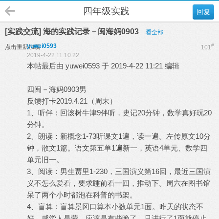
四年级实践
回复
[实践交流] 海的实践记录－闽海妈0903
看全部
yuwei0593
#
点击重新加载
101
2019-4-22 11:10:22
本帖最后由 yuwei0593 于 2019-4-22 11:21 编辑
四闽－海妈0903男
反馈打卡2019.4.21（周末）
1、听伴：回滚树牛津9伴听，史记20分钟，数学真好玩20
分钟。
2、朗读：新概念1-73听课文1遍，读一遍。左传原文10分
钟，散文1篇。语文第五单1遍新一，英语4单元、数学四
单元旧一。
3、阅读：男生贾里1-230，三国演义第16回，最近三国演
义不怎么爱看，要求睡前看一回，推动下。周六在图书馆
呆了两个小时都泡在科普的书架。
4、盲算：盲算景冈口算本小数单元1面。昨天的状态不
好，感觉人是蒙，应该是有些晚了，只进行了1面就停止。