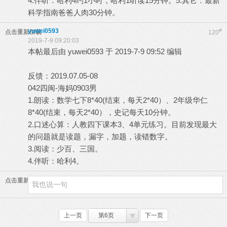
4.伴听：哈利4约1小时，哈利1听读15分钟。5.其它：最新
科学指南爸爸人肉30分钟。
yuwei0593
#
点击重新加载
120
2019-7-9 09:20:03
本帖最后由 yuwei0593 于 2019-7-9 09:52 编辑
反馈：2019.07.05-08
042四闽-海妈0903男
1.朗读：数学七下8*40(结束，每天2*40）、2年级华仁
8*40(结束，每天2*40），史记每天10分钟。
2.口述心算：人教四下课本3、4单元练习。目前发现最大
的问题就是读题，漏字，加题，读错数字。
3.阅读：少百、三国。
4.伴听：哈利4。
点击重新加载
上一页
第6页
下一页