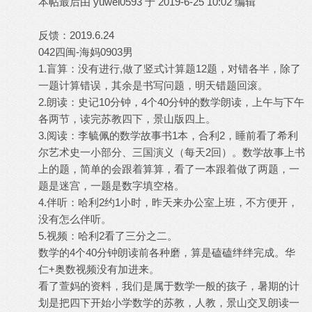
本帖最后由 yuwei0593 于 2019-6-25 10:02 编辑
反馈：2019.6.24
042四闽-海妈0903男
1.盲算：没有进行,做了竖式计算题12题，对错各半，除了
一题计算错误，其余是书写问题，明天错题回滚。
2.朗读：史记10分钟，4个40分钟的数学朗读，上午与下午
各两节，读完苏教四下，景山版四上。
3.阅读：李毓佩的数学故事书1本，合利2，睡前看了希利
尔艺术史一小部分、三国演义（每天2回）。数学故事上书
上的题，简单的会跟着算算，看了一本跟着做了两题，一
题是迷宫，一题是数字填空格。
4.伴听：哈利2约1小时，昨天来办公室上班，不方便开，
没有怎么伴听。
5.视频：哈利2看了三分之二。
数学的4个40分钟朗读前各种磨，算是磕磕绊绊完成。华
仁+奥数视频没有加进来。
看了萱妈的资料，我们是属于数学一般的孩子，暑期的计
划是把四下开始小学数学的苏教，人教，景山交叉朗读一