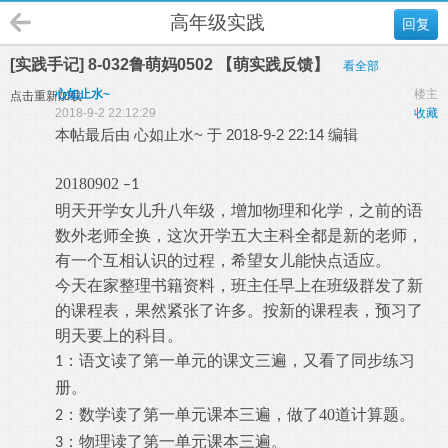
高年级实践
回复
[实践手记] 8-032鲁萌妈0502 【萌实践反馈】
看全部
心如止水~
楼主
点击重新加载
2018-9-2 22:12:29
收藏
本帖最后由 心如止水~ 于 2018-9-2 22:14 编辑
20180902
–1
明天
开学
女儿升
八年级，增加物理和化学，
之前
的语
数外
老师
全
换，这次开学五大主科全都是新的
老师
，
有一个
互相
认识的过程，希望女儿能快点
适应
。
今天在
家整理
书籍
资料
，
班主任早上
在
班级群发了新
的课程表，果然紧张了许多。按
新
的课程表，预习了
明天要上的科目。
：
语文读了第一单元的
课文三
遍，又看了同步练习
1
册。
：
数学读了
第
一单元课本三遍，做了
40
道计算
题
。
2
：
物理读了第一单元课本三遍
。
3