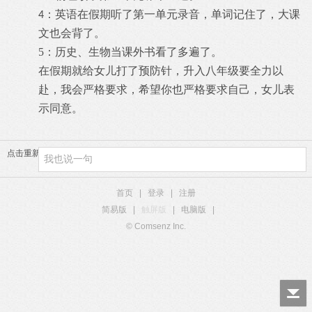
：
英语在假期听了第一单元录音，单
词记住
了
，
大课
4
文
也
会背了。
5
：历史
、生物当课外书看了多遍了。
在
假期就给女儿打了
预防
针，
升
入八年级要全力以
赴
，
我
会
严格
要求，希望你也严格要求自己，女儿表
示同意。
点击重新加载
首页
|
登录
|
注册
简易版
|
触屏版
|
电脑版
|
© Comsenz Inc.